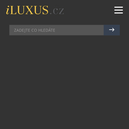
NASEHVEZDY.CZ
|
19.12.2013
|
ZUZANA POKORNÁ
CLIP_IMAGE002