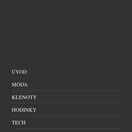
LUMINOX ODHALIL EVOLUCI SVÝCH
LEGENDÁRNÍCH NAVY SEAL 3550
PÁNSKÉ HODINKY
|
23.7.2026
Značka Luminox odhaluje novou řadu Navy SEAL
3550, která je dalším vývojovým stupněm její vůbec
nejikoničtější kolekce. Novinka, zrozená z desítek
let spolupráce s americkými speciálními
jednotkami U.S. Navy SEALs, si zachovává svou
nekompromisní odolnost a taktický výkon. Přichází
ÚVOD
však s uhlazenějším a nositelnějším profilem, který
perfektně padne na zápěstí všech velikostí. Série
MÓDA
Navy SEAL […]
KLENOTY
HODINKY
TECH