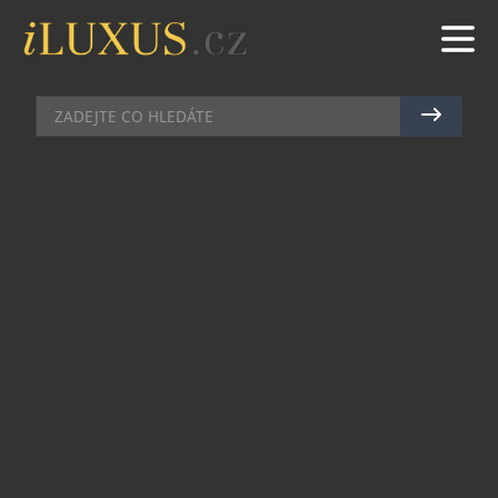
PÁNSKÉ HODINKY
|
22.7.2024
|
MAREK ZELENÝ
MIDO SLAVÍ VÝROČÍ KOLEKCE
OCEAN STAR NOVÝMI MODELY
Švýcarská značka MIDO oslavuje 80. výročí
populární kolekce Ocean Star, spjaté s
podmořským světem. Do portfolia voděodolných
hodinek nově přibyly přitažlivé modely s tenčím
pouzdrem o velikosti 39 mm, které perfektně sedí
mužům i ženám.
První hodinky z kolekce Ocean Star švýcarská
značka MIDO představila v roce 1959. Nenechte
se však mýlit, ochrannou známku „Oceanstar“