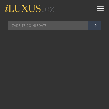
BYDLENÍ
|
29.9.2015
|
LUCIE ROHLÍKOVÁ
LIMITOVANÁ EDICE KUSMI TEA
BY JEAN-PAUL GAULTIER