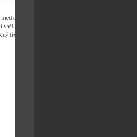
, med a
í vaši
čný třešnový