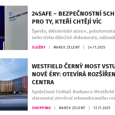
alternativy. Dnešní technologie umožňuj
tabák bez spalování, s menší zátěží pro
24SAFE – BEZPEČNOSTNÍ SC
uživatelů i jejich nejbližší okolí. Odborn
PRO TY, KTEŘÍ CHTĚJÍ VÍC
Šperky, sběratelské mince, pohotovostn
nebo třeba důležité dokumenty, náhradn
digitální nosiče. Všechny tyto cennosti
SLUŽBY
|
MAREK ZELENÝ
|
24.11.2025
speciální zacházení a ochranu. Přímo v
najdete místo, kde si je můžete bezpečn
zároveň je mít kdykoli k dispozici. Niko
WESTFIELD ČERNÝ MOST VST
otevírací doby banky, ale doslova 24 ho
NOVÉ ÉRY: OTEVÍRÁ ROZŠÍŘE
Společnost 24SAFE je už […]
CENTRA
Společnost Unibail-Rodamco-Westfield
slavnostní otevření rebrandovaného ce
Westfield Černý Most, které přináší ne
SHOPPING
|
MAREK ZELENÝ
|
12.11.2025
podobu oblíbené destinace, ale také je