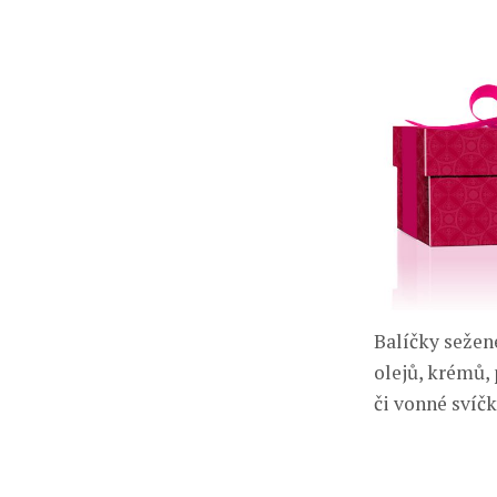
Balíčky sežene
olejů, krémů,
či vonné svíčk