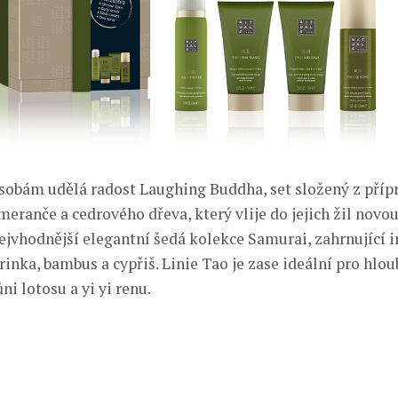
obám udělá radost Laughing Buddha, set složený z přípr
meranče a cedrového dřeva, který vlije do jejich žil novou
ejvhodnější elegantní šedá kolekce Samurai, zahrnující 
inka, bambus a cypřiš. Linie Tao je zase ideální pro hlou
ni lotosu a yi yi renu.