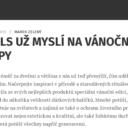
2015
|
MAREK ZELENÝ
LS UŽ MYSLÍ NA VÁNOČN
PY
téměř za dveřmi a většina z nás už teď přemýšlí, čím udě
m. Načerpejte inspiraci v přírodě a starodávných rituále
ila ze svých nejlepších produktů speciální vánoční edici,
d do několika velikostí dárkových balíčků. Mnohé potěší, 
uje na zvířatech a zajímá se také o ochranu životního pr
rovat nejen estetickou a kvalitní, ale také lidskému duc
erá potěší všechny napříč generacemi.