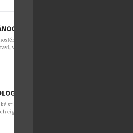
ÁNOCE
mosféru
staví, vezme
po papíru.
způsobů, jak
sta, která
okud ve víru
OLOGIÍM
ské stigma –
ých cigaret,
vu, že i v
jší