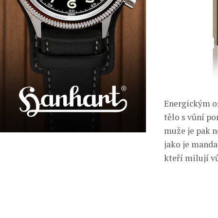
Energickým os
tělo s vůní po
muže je pak n
jako je mandar
kteří milují vů