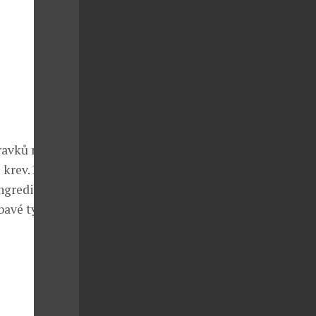
avků na celé
 krev. Pro
ingredience
bavé typy,