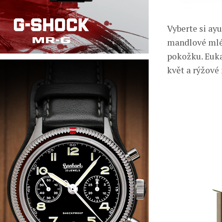
Vyberte si ay
mandlové mlék
pokožku. Euka
květ a rýžové