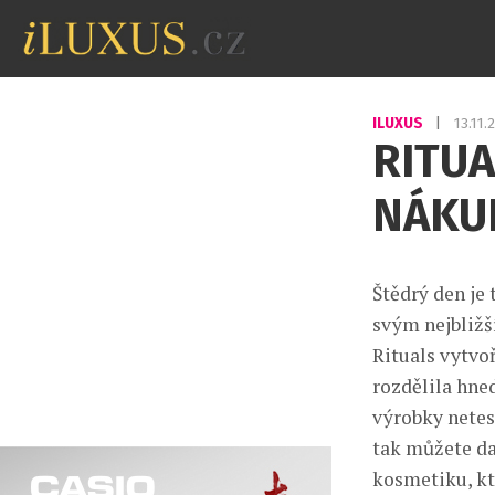
ILUXUS
|
13.11.
RITUA
NÁKU
Štědrý den je 
svým nejbližší
Rituals vytvoř
rozdělila hne
výrobky netest
tak můžete da
kosmetiku, kt