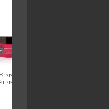
vých pěn,
až po parfémy