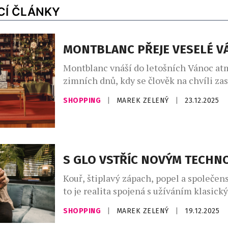
CÍ ČLÁNKY
MONTBLANC PŘEJE VESELÉ V
Montblanc vnáší do letošních Vánoc at
zimních dnů, kdy se člověk na chvíli za
do ruky pero a nechá myšlenky plynout 
SHOPPING
|
MAREK ZELENÝ
|
23.12.2025
Ruční psaní je jedním z nejkrásnějších 
sdílet přání a osobní vzkazy – drobná ge
mají právě o svátcích největší váhu. A p
prosincových dní ještě hledáte […]
S GLO VSTŘÍC NOVÝM TECHN
Kouř, štiplavý zápach, popel a společen
to je realita spojená s užíváním klasick
tak jak ji známe po staletí. Není proto di
SHOPPING
|
MAREK ZELENÝ
|
19.12.2025
této oblasti hledá moderní věda vhodně