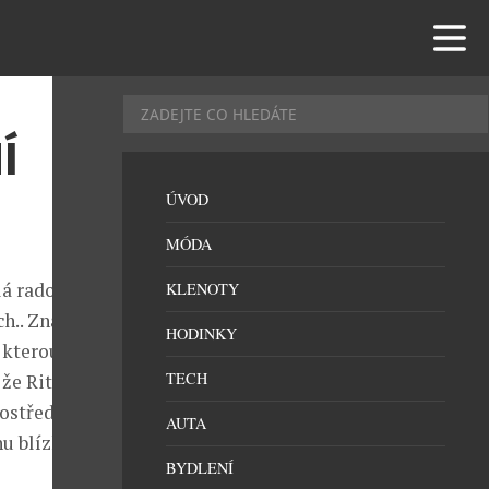
Í
ÚVOD
MÓDA
lá radost
KLENOTY
ch.. Značka
HODINKY
 kterou
TECH
že Rituals své
ostředí. Vy
AUTA
hu blízkou
BYDLENÍ