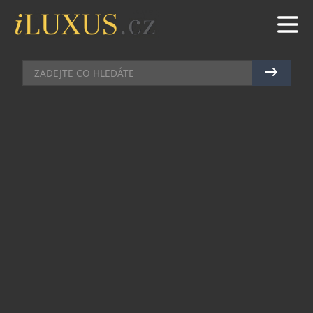
KLENOTY
|
25.7.2016
|
LUCIE ROHLÍKOVÁ
ŠPERKOVÁ SKLIZEŇ CHANEL