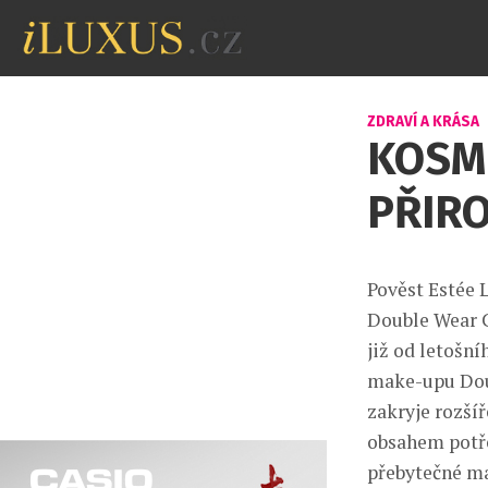
ZDRAVÍ A KRÁSA
KOSM
PŘIRO
Pověst Estée 
Double Wear C
již od letošní
make-upu Doub
zakryje rozšíř
obsahem potře
přebytečné ma