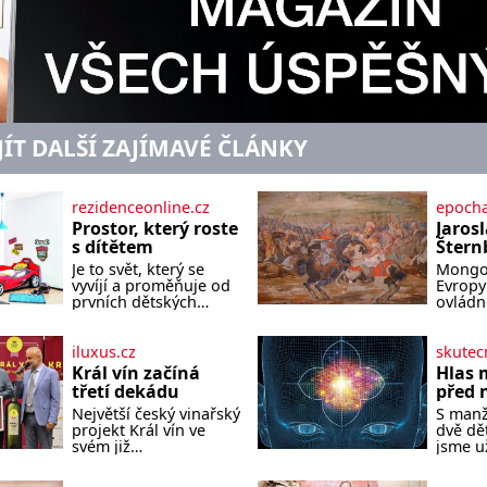
JÍT DALŠÍ ZAJÍMAVÉ ČLÁNKY
rezidenceonline.cz
epocha
Prostor, který roste
Jarosl
s dítětem
Štern
Neexis
Je to svět, který se
Mongol
šlecht
vyvíjí a proměňuje od
Evropy 
Morav
prvních dětských
ovládno
krůčků až po
naštěst
Mong
dospívání. Správně
samotn
navržený pokoj
Evropy 
iluxus.cz
skutec
podporuje bezpečí,
malé, a
Král vín začíná
Hlas 
kreativitu, soustředění
královs
třetí dekádu
před 
i odpočinek a reaguje
dokáže
Největší český vinařský
S man
na každou etapu
hordy z
projekt Král vín ve
dvě dě
života a specifické
nedoká
svém již
jsme u
potřeby dítěte. Pro
asijský
jednadvacátém
Mohla 
nejmenší je klíčová
nedoká
ročníku představil
normál
jednoduchost,
dokáže