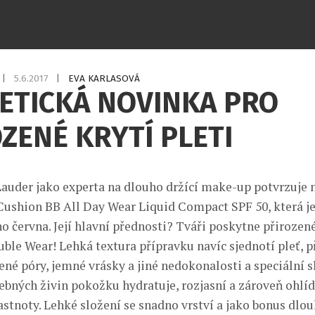
|
5.6.2017
|
EVA KARLASOVÁ
ETICKÁ NOVINKA PRO
ZENÉ KRYTÍ PLETI
Lauder jako experta na dlouho držící make-up potvrzuje
ushion BB All Day Wear Liquid Compact SPF 50, která je
ho června. Její hlavní přednosti? Tváři poskytne přirozené
le Wear! Lehká textura přípravku navíc sjednotí pleť, p
ené póry, jemné vrásky a jiné nedokonalosti a speciální s
bných živin pokožku hydratuje, rozjasní a zároveň ohlíd
stnoty. Lehké složení se snadno vrství a jako bonus dlou