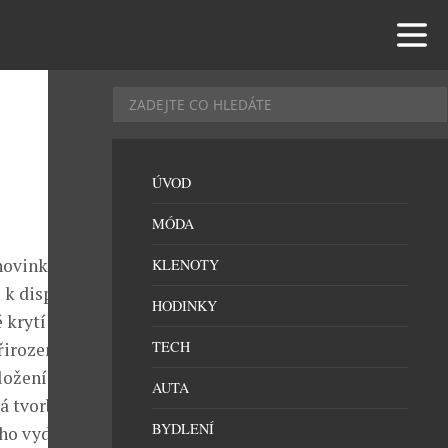
ÚVOD
MÓDA
 novinka NEW
KLENOTY
 k dispozici
HODINKY
 krytí a výdrž
TECH
řirozeně
ložení s
AUTA
á tvorbu
BYDLENÍ
ho vydrží.