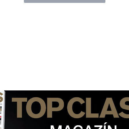
nejdéle, vyplatí se začít […]