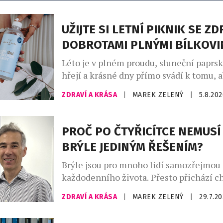
UŽIJTE SI LETNÍ PIKNIK SE Z
DOBROTAMI PLNÝMI BÍLKOVI
Léto je v plném proudu, sluneční paprs
hřejí a krásné dny přímo svádí k tomu,
trávili čas venku. A co k pravému létu pa
ZDRAVÍ A KRÁSA
|
MAREK ZELENÝ
|
5.8.20
dokonalý piknik a dobré a zdravé dobro
lovebrandu Wild & Coco, za kterým stoj
inovátorů a milovníků zdravého životní
PROČ PO ČTYŘICÍTCE NEMUSÍ
Atrey a Kateřina Rae. […]
BRÝLE JEDINÝM ŘEŠENÍM?
Brýle jsou pro mnoho lidí samozřejmou 
každodenního života. Přesto přichází ch
začnou být spíše omezením než pomoc
ZDRAVÍ A KRÁSA
|
MAREK ZELENÝ
|
29.7.2
Zejména po čtyřicítce, kdy se objevuje 
neboli věkem podmíněná ztráta schopn