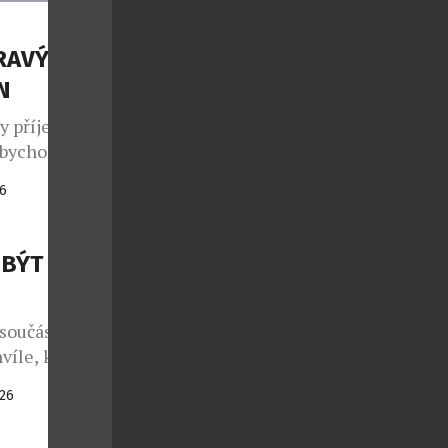
DRAVÝMI
N
ky příjemně
 abychom
tří víc než
26
ty od českého
í pár
ho stylu,
 BÝT
součástí
víle, kdy
níkem.
026
presbyopie
osti