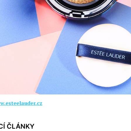
.esteelauder.cz
CÍ ČLÁNKY