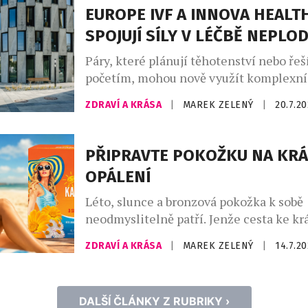
zaostřovat na blízko, mnoho lidí zjišťuje
EUROPE IVF A INNOVA HEALT
několika párů brýlí není vždy nejpraktičt
SPOJUJÍ SÍLY V LÉČBĚ NEPLO
Paradoxně si řada z nich ani neuvědomuj
Páry, které plánují těhotenství nebo řeš
početím, mohou nově využít komplexní
koordinovanou péči v oblasti reprodukč
ZDRAVÍ A KRÁSA
|
MAREK ZELENÝ
|
20.7.2
díky partnerství mezi Innova Healthcar
Europe IVF. Cílem spolupráce je propoji
gynekologii, genetiku, imunologii a dal
PŘIPRAVTE POKOŽKU NA KR
specializace do jednoho systému péče 
OPÁLENÍ
léčby. Zdravotnická skupina Innova Hea
sdružuje široké spektrum odborníků, pra
Léto, slunce a bronzová pokožka k sobě
neodmyslitelně patří. Jenže cesta ke k
opálení by neměla vést přes zarudnutí, 
ZDRAVÍ A KRÁSA
|
MAREK ZELENÝ
|
14.7.2
loupající se kůže. Spálená pokožka ne
„základu“ pro opálení, ale reakcí na n
záření. Pokud chcete, aby pleť i pokožka
DALŠÍ ČLÁNKY Z RUBRIKY ›
vypadaly zdravě, hladce a opálení vydrž