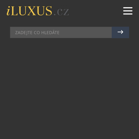
BYDLENÍ
|
27.6.2017
|
BŘETISLAV ROTT
ČISTÁ LINIE POSTELÍ V NOVĚ
OTEVŘENÉM STUDIU JMP V
PRAZE NA SMÍCHOVĚ
Praha Smíchov, Radlická 10 je další adresou v
nabídce JMP, s.r.o. Ryze česká firma zahájila svoji
činnost v roce 1994.