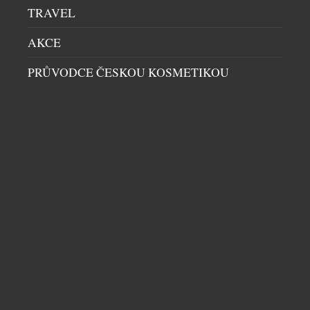
TRAVEL
AKCE
PRŮVODCE ČESKOU KOSMETIKOU
LABORATORNÍ KAMENY MĚNÍ PRAVIDLA
LUXUSU
DIAMANTY
|
28.7.2026
Diamanty jsou již po staletí symbolem luxusu,
výjimečných okamžiků i šperků, které se předávají z
generace na generaci. V posledních letech se vedle
přírodních diamantů výrazně prosazují také
diamanty vytvořené v laboratoři. Mají stejné
chemické, fyzikální i optické vlastnosti, jejich vznik
však trvá místo miliard let pouhých několik týdnů.
DALŠÍ ČLÁNKY Z RUBRIKY ›
Za stejný rozpočet si tak zákazníci […]