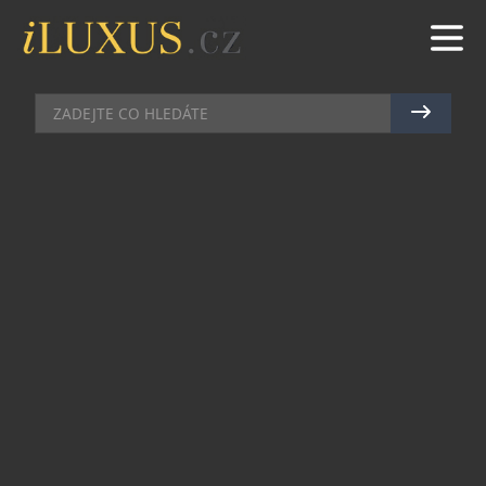
KLENOTY
|
10.7.2017
|
EVA KARLASOVÁ
MAISON PIAGET A JEHO
OSLNIVÁ CESTA ZA SLUNCEM
Křišťálově čisté vody, radostné šumění
moře, klikaté pobřežní silnice, olivové háje a
především intenzivní sluneční záře. Řeč je o
Amalfi
–
nejkrásnějším pobřeží Itálie
–
právě jeho
oslnivé půvaby se totiž staly inspirací pro
nejnovější kolekci „haute joaillerie“ švýcarské
značky Piaget. Sunlight Journey je plná záře,
světla a radosti a dokonale tak odráží italské
„l’arte di vivere“. Více informací o hodinkách a