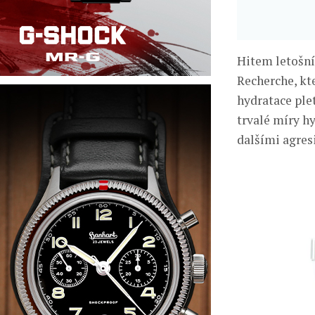
Hitem letošní
Recherche, kt
hydratace ple
trvalé míry h
dalšími agres