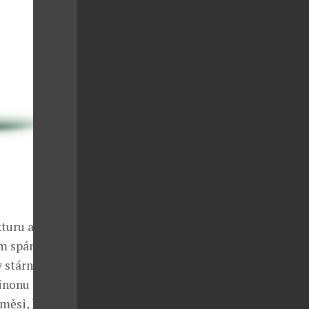
turu a
m spánku.
 stárnutí a
inonu se
směsi, která