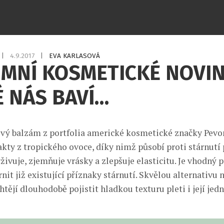
|
4.9.2017
|
EVA KARLASOVÁ
MNÍ KOSMETICKÉ NOVIN
 NÁS BAVÍ…
ý balzám z portfolia americké kosmetické značky Pevo
akty z tropického ovoce, díky nimž působí proti stárnutí
živuje, zjemňuje vrásky a zlepšuje elasticitu. Je vhodný p
nit již existující příznaky stárnutí. Skvělou alternativu 
htějí dlouhodobě pojistit hladkou texturu pleti i její jed