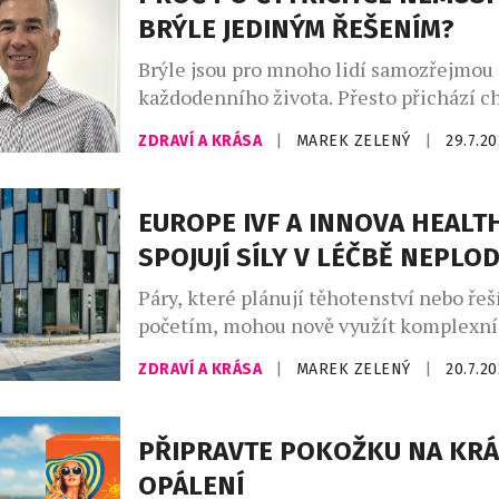
Atrey a Kateřina Rae. […]
BRÝLE JEDINÝM ŘEŠENÍM?
Brýle jsou pro mnoho lidí samozřejmou 
každodenního života. Přesto přichází ch
začnou být spíše omezením než pomoc
ZDRAVÍ A KRÁSA
|
MAREK ZELENÝ
|
29.7.2
Zejména po čtyřicítce, kdy se objevuje 
neboli věkem podmíněná ztráta schopn
zaostřovat na blízko, mnoho lidí zjišťuje
EUROPE IVF A INNOVA HEALT
několika párů brýlí není vždy nejpraktičt
SPOJUJÍ SÍLY V LÉČBĚ NEPLO
Paradoxně si řada z nich ani neuvědomuj
Páry, které plánují těhotenství nebo řeš
početím, mohou nově využít komplexní
koordinovanou péči v oblasti reprodukč
ZDRAVÍ A KRÁSA
|
MAREK ZELENÝ
|
20.7.2
díky partnerství mezi Innova Healthcar
Europe IVF. Cílem spolupráce je propoji
gynekologii, genetiku, imunologii a dal
PŘIPRAVTE POKOŽKU NA KR
specializace do jednoho systému péče 
OPÁLENÍ
léčby. Zdravotnická skupina Innova Hea