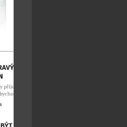
DRAVÝMI
N
ky příjemně
 abychom
tří víc než
26
ty od českého
í pár
ho stylu,
 BÝT