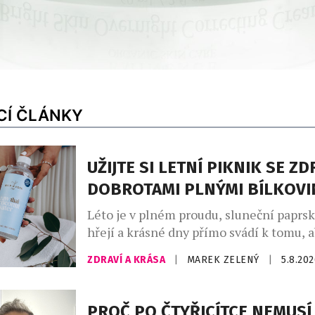
CÍ ČLÁNKY
UŽIJTE SI LETNÍ PIKNIK SE Z
DOBROTAMI PLNÝMI BÍLKOVI
Léto je v plném proudu, sluneční paprs
hřejí a krásné dny přímo svádí k tomu,
trávili čas venku. A co k pravému létu pa
ZDRAVÍ A KRÁSA
|
MAREK ZELENÝ
|
5.8.20
dokonalý piknik a dobré a zdravé dobro
lovebrandu Wild & Coco, za kterým stoj
inovátorů a milovníků zdravého životní
PROČ PO ČTYŘICÍTCE NEMUSÍ