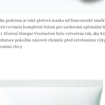
ho podzimu je také pleťová maska od francouzské značk
erá vyvinula kompletní řešení pro zachování optimální 
ti. Složení Masque Visolastine bylo vytvořeno tak, aby k
ydratace pokožku zároveň chránilo před extrémními výky
ivními vlivy.