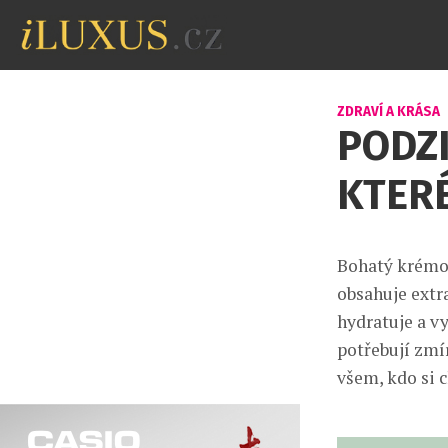
ZDRAVÍ A KRÁSA
PODZI
KTERÉ
Bohatý krémov
obsahuje extr
hydratuje a vy
potřebují zmír
všem, kdo si c