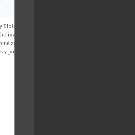
y Biologique
hladiny
romě zajištění
vy počasí a