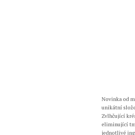
Novinka od m
unikátní slož
Zvlhčující kré
eliminující t
jednotlivé ing