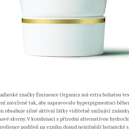
aďarské značky Éminence Organics má extra bohatou tex
ení navržené tak, aby napravovalo hyperpigmentaci běhe
m obsahuje silné aktivní látky viditelně snižující známky
mavé skvrny. V kombinaci s přírodní alternativou hydroch
redience podílejí na vzniku dosud nejsilnější botanické 