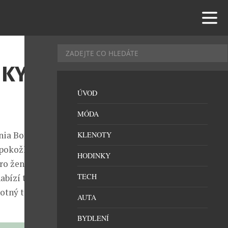
KY,
ÚVOD
MÓDA
nia Botanica
KLENOTY
 pokožky,
HODINKY
ro ženy, které
TECH
nabízí také
notný tón.
AUTA
BYDLENÍ