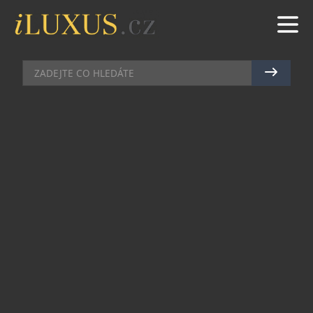
PRŮVODCE ČESKOU KOSMETIKOU
|
21.2.2023
|
MAREK
ZELENÝ
TRENDY VŮNĚ ROKU
Nevlídné předjaří je stále jako stvořené pro
hřejivé vůně, které v nás vyvolávají smířlivý pocit,
že žádná zima netrvá věčně a život není zas tak
špatný. Candy Soap, česká značka ručně vyráběné
přírodní kosmetiky a sojových svíček, nabízí
novou, neokoukanou vůni zralých švestek a višní
do vaší koupelny, obývacího pokoje i ložnice.