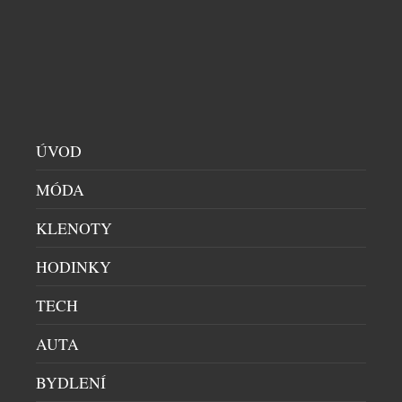
nároky na každodenní péči. Právě drobné úpravy
běžné rutiny mohou rozhodnout o tom, zda se […]
ÚVOD
MÓDA
KLENOTY
HODINKY
EMIRATES SKYCARGO V ROCE 2025
PŘEPRAVILA PŘES 14 600 DOMÁCÍCH
TECH
MAZLÍČKŮ
AUTA
MAZLÍČCI
|
23.12.2025
Emirates SkyCargo, nákladní divize největší
BYDLENÍ
mezinárodní letecké společnosti na světě, zajišťuje