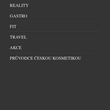
REALITY
každý den bezpečné a komfortní cestování
domácích mazlíčků napříč kontinenty. Za každým
GASTRO
letem stojí precizně propracovaný systém, který
klade důraz na pohodu zvířat ve vzduchu i na zemi a
FIT
dává jejich majitelům jistotu, že jejich čtyřnozí
členové rodiny jsou v těch nejlepších rukou. V […]
TRAVEL
AKCE
PRŮVODCE ČESKOU KOSMETIKOU
MAZLÍČEK POD VÁNOČNÍM STROMEČKEM:
RADOST, KTEROU JE TŘEBA DOBŘE
PROMYSLET