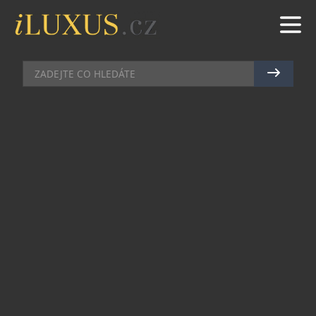
MAZLÍČCI
|
20.2.2024
|
MAREK ZELENÝ
HYPOALERGENNÍ ŘADA KRMIV
BRIT CARE: PREVENCE ZDRAVÍ
PRO VŠECHNY PSY
Superprémiová krmiva značky Brit Care už roky
preferují profesionální chovatelé. Její řada
Hypoallergenic spojuje vysoký obsah masa a
složení předcházející potravním přecitlivělostem
i alergiím. Stálou součástí receptur jsou funkční
složky na podporu imunitního systému a celkové
kondice. Alfou a omegou krmiv je tak nejen
vyvážený poměr všech ingrediencí, ale i kvalitní