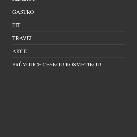
hodnoty z generace […]
GASTRO
FIT
TRAVEL
AKCE
PRŮVODCE ČESKOU KOSMETIKOU
G. H. MUMM A FRANTIŠEK JUNGVIRT:
UNIKÁTNÍ SPOJENÍ IKONICKÉHO
ŠAMPAŇSKÉHO A ČESKÉHO KŘIŠŤÁLU
UMĚNÍ
|
1.7.2026
Šampaňský dům G. H. Mumm se spojil s předním
českým sklářským výtvarníkem Františkem
Jungvirtem. Výsledkem této exkluzivní spolupráce
je monumentální umělecký objekt The Mumm