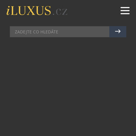
UMĚNÍ
|
6.6.2024
|
MAREK ZELENÝ
SKLÁRNA MOSER MÁ JIŽ
DRUHÉHO NOSITELE
RYTÍŘSKÉHO ŘÁDU UMĚNÍ A
LITERATURY
Společnost Moser slaví významné ocenění. Její
mistr sklář Zdeněk Drobný převzal 6. června 2024
při ceremonii z rukou francouzského velvyslance
v České republice rytířský Řád umění a literatury.
Titul, který uděluje Ministerstvo kultury Francie,
putuje do karlovarské sklárny již podruhé. Stejný
měl doposud jen jeden jediný sklář v České