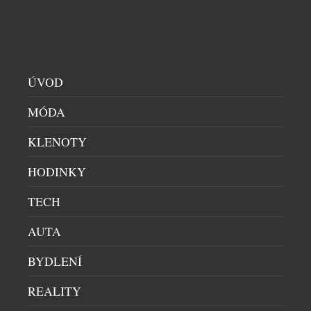
ÚVOD
MÓDA
KLENOTY
HODINKY
TECH
AUTA
PRVNÍ ČESKÁ KOSMETIKA OBSAHUJÍCÍ PDRN
BYDLENÍ
PRŮVODCE ČESKOU KOSMETIKOU
|
25.6.2026
REALITY
Saloos, český výrobce přírodní kosmetiky, přináší