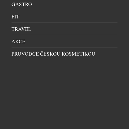
na trh sérum a krém s obsahem PDRN, tzv.
GASTRO
signalizační molekuly, která účinně stimuluje
FIT
činnost kožních buněk. Je čistě přírodní, získává se z
rýže, často ji najdeme v korejské kosmetice a
TRAVEL
aktuálně patří k nejpokročilejším beauty
ingrediencím zaměřeným na regeneraci a viditelné
AKCE
omlazení. Bioaktivní přírodní sérum podporuje
obnovu pleti, […]
PRŮVODCE ČESKOU KOSMETIKOU
ŠETRNÁ INTIMNÍ HYGIENA S VŮNÍ BYLIN
PRŮVODCE ČESKOU KOSMETIKOU
|
26.5.2026
Intima, mycí olej pro ženy, patří k bestsellerům