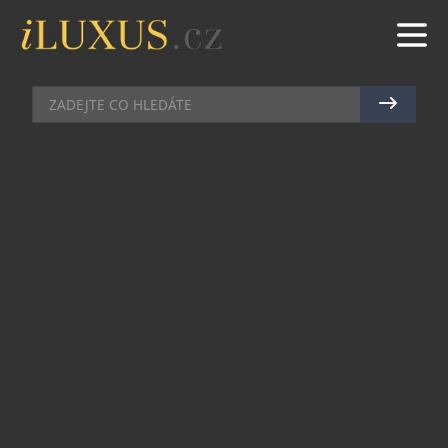
PRŮVODCE ČESKOU KOSMETIKOU
|
17.6.2024
|
MAREK
ZELENÝ
MAAT, SYNONYMUM LUXUSNÍ
OLEJOVÉ KOSMETIKY
Maat, česká značka ručně vyráběné
aromaterapeutické kosmetiky, sestavila
startovací balíček péče o zralou pleť. Malé balení
je ideální na prázdninové cesty a zároveň
ekonomicky výhodné. Řada je sestavena tak, aby
se účinky produktů vzájemně doplňovaly a
posilovaly, cílem je pleť dostatečně hydratovaná
a vyživená, pěstěného vzhledu, chráněná před