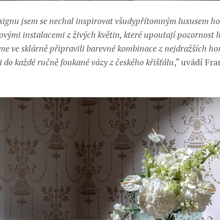
signu jsem se nechal inspirovat všudypřítomným luxusem ho
ovými instalacemi z živých květin, které upoutají pozornost h
sme ve sklárně připravili barevné kombinace z nejdražších ho
i do každé ručně foukané vázy z českého křišťálu
,“ uvádí Fra