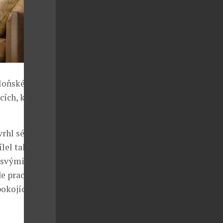
 loňském roce
cích, které
rhl sérii váz
ílel také
l svými
e pracují od
pokojích v