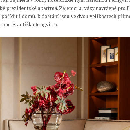
aké prezidentské apartmá. Zájemci si vázy navržené pro 
ořídit i domů, k dostání jsou ve dvou velikostech přím
omu Františka Jungvirta.