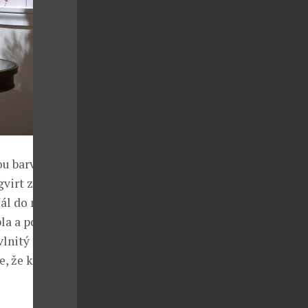
u barvu, letní
virt zvolil
ťál do mrazivě
la a poté se
lnitý tvar
e, že každé