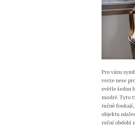
Pro vázu symbo
verze nese pr
světle šedou 
modré. Tyto tz
ručně foukají
objektu násle
roční období 