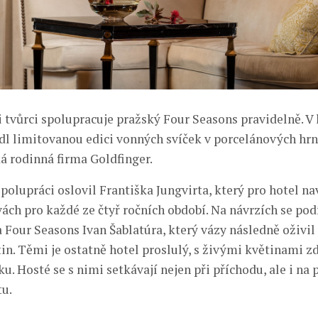
tvůrci spolupracuje pražský Four Seasons pravidelně. V
dl limitovanou edici vonných svíček v porcelánových hrn
ká rodinná firma Goldfinger.
polupráci oslovil Františka Jungvirta, který pro hotel nav
ách pro každé ze čtyř ročních období. Na návrzích se pod
a Four Seasons Ivan Šablatúra, který vázy následně oživi
in. Těmi je ostatně hotel proslulý, s živými květinami zd
. Hosté se s nimi setkávají nejen při příchodu, ale i na 
u.