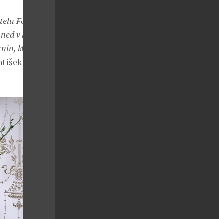
telu Four
ned v lobby. S
rnin, které jsme
ntišek