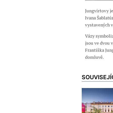
Jungvirtovy j
Ivana Šablatú
vystavených v
Vázy symboliz
jsou ve dvou 
Františka Jun
domluvě.
SOUVISEJÍ