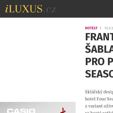
HOTELY
|
10.9
FRANT
ŠABLA
PRO 
SEAS
Sklářský desig
hotel Four Sea
z variant oži
se hosté setká