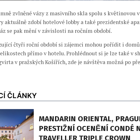
emně zvlněné vázy z masivního skla spolu s květinovou 
ry aktuálně zdobí hotelové lobby a také prezidentské apa
áz se pak mění v závislosti na ročním období.
ující čtyři roční období si zájemci mohou pořídit i domů
velikostech přímo v hotelu. Prohlédnout si je lze také v
gvirta v pražských Košířích, zde je návštěva možná po př
CÍ ČLÁNKY
MANDARIN ORIENTAL, PRAGUE
PRESTIŽNÍ OCENĚNÍ CONDÉ 
TRAVELLER TRIPLE CROWN