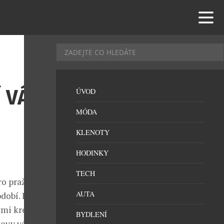
 VÁZY
ÚVOD
MÓDA
KLENOTY
HODINKY
TECH
pro pražský
AUTA
období. Každou
vými kreacemi
BYDLENÍ
tovy vázy,