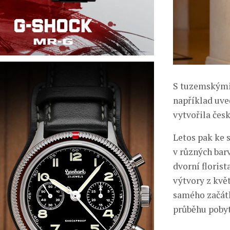
S tuzemskými 
například uve
vytvořila čes
Letos pak ke s
v různých barv
dvorní florist
výtvory z květ
samého začátku
průběhu pobyt