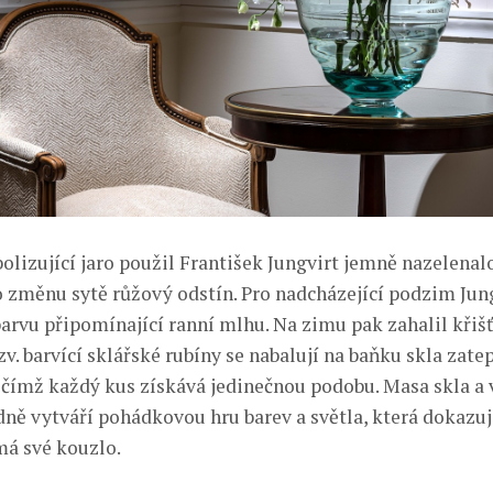
lizující jaro použil František Jungvirt jemně nazelenalo
o změnu sytě růžový odstín. Pro nadcházející podzim Jung
barvu připomínající ranní mlhu. Na zimu pak zahalil křiš
v. barvící sklářské rubíny se nabalují na baňku skla zatep
, čímž každý kus získává jedinečnou podobu. Masa skla a v
dně vytváří pohádkovou hru barev a světla, která dokazuj
má své kouzlo.