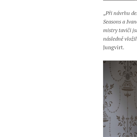
„
Při návrhu de
Seasons a Ivan
mistry taviči j
následně vložil
Jungvirt.