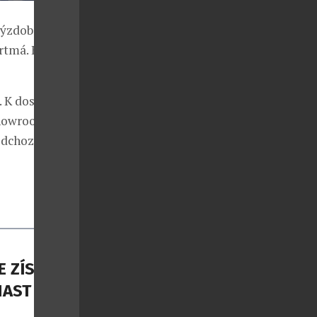
výzdobou od
rtmá. Barva
. K dostání
 showroomu
edchozí
 ZÍSKAL
NAST