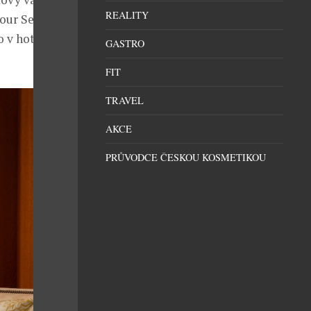
REALITY
Four Seasons
o v hotelu
GASTRO
FIT
TRAVEL
AKCE
PRŮVODCE ČESKOU KOSMETIKOU