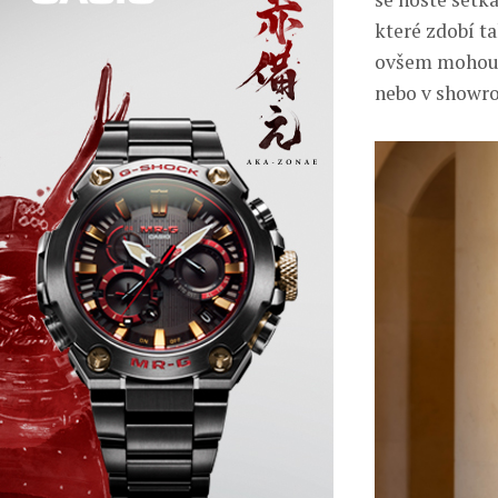
které zdobí t
ovšem mohou p
nebo v showro