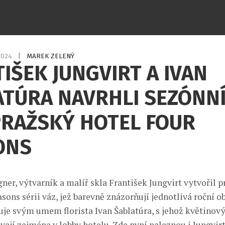
.2024
|
MAREK ZELENÝ
IŠEK JUNGVIRT A IVAN
TÚRA NAVRHLI SEZÓNNÍ
PRAŽSKÝ HOTEL FOUR
ONS
ner, výtvarník a malíř skla František Jungvirt vytvořil 
sons sérii váz, jež barevně znázorňují jednotlivá roční 
vuje svým umem florista Ivan Šablatúra, s jehož květino
vají zejména v lobby hotelu. Zde nyní naleznou i Jungvir