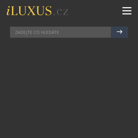
UMĚNÍ
|
7.11.2024
|
MAREK ZELENÝ
LUKÁŠ JABŮREK VYTVOŘIL
NOVOU PODOBU CENY TA ČR
Renomovaný český designér Lukáš Jabůrek se
letos opět ujal úkolu vytvořit prestižní cenu za
nejlepší projekty v oblasti aplikovaného
výzkumu. Sklářský výtvarník navrhl ocenění, které
oslavuje úspěchy v oblasti vědy, vyjadřuje vášeň
pro sklářské umění i respekt k technologickému
pokroku. Symbolikou také odkazuje k výročí 15
let Technologické agentury ČR. Vítězové si
ocenění převezmou na slavnostním galavečeru