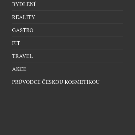
BYDLENÍ
spolupracuje. Nejnovější přírůstky čerpají inspiraci
z fluidního […]
REALITY
GASTRO
FIT
TRAVEL
AKCE
JESSE EISENBERG V MOSERU:
PRŮVODCE ČESKOU KOSMETIKOU
HOLLYWOODSKÉHO HERCE OKOUZLILO
ČESKÉ SKLÁŘSKÉ ŘEMESLO I LIDÉ, KTEŘÍ MU
DÁVAJÍ ŽIVOT
UMĚNÍ
|
8.7.2026
Během pobytu na Mezinárodním filmovém festivalu
v Karlových Varech zavítal do sklárny Moser
hollywoodský herec, scenárista a režisér Jesse