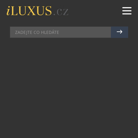
UMĚNÍ
|
8.11.2024
|
MAREK ZELENÝ
SKLÁRNA MOSER ZHMOTNILA
KOUZLO VÁNOC
Křišťálová díla sklárny Moser jsou symbolem
nadčasovosti a precizní ruční práce. Každý kus je
mistrovským dílem, které nese tradici delší než
160 let a je stejně jedinečný jako drahocenné
chvíle Vánoc.
Dotek sofistikovanosti
S příchodem vánoční sezóny přichází Moser s
vázičkou Dotty od designéra Jana Plecháče v
novém korálově červeném odstínu. Tento jemný a