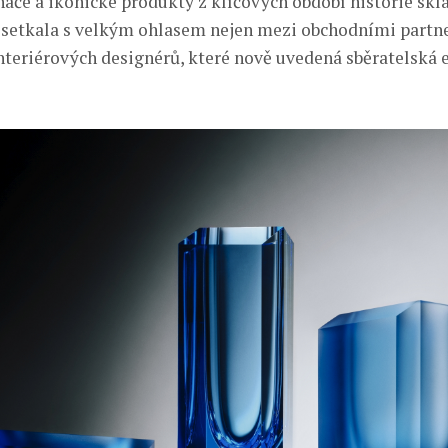
háče a ikonické produkty z klíčových období historie sklá
 setkala s velkým ohlasem nejen mezi obchodními partner
interiérových designérů, které nově uvedená sběratelská 