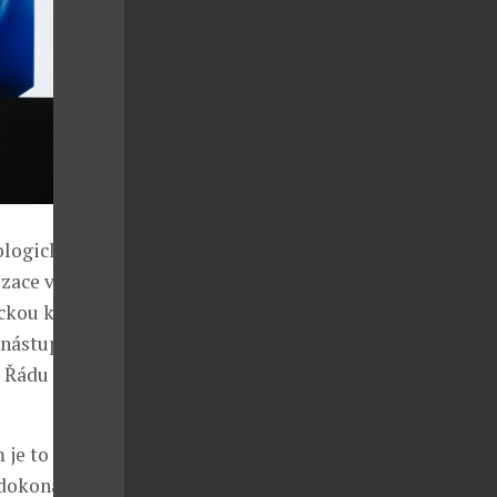
ologicky
lizace vyžaduje
ckou kondici.
 nástupce
o Řádu umění
m je to celkem
 dokonale