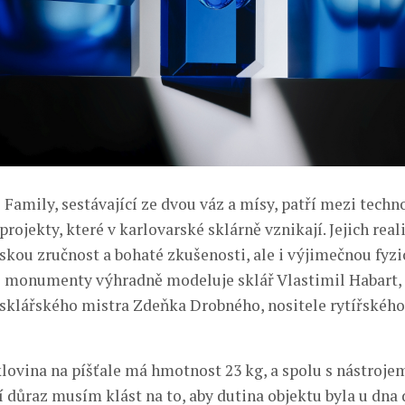
 Family, sestávající ze dvou váz a mísy, patří mezi techn
projekty, které v karlovarské sklárně vznikají. Jejich rea
skou zručnost a bohaté zkušenosti, ale i výjimečnou fyzi
 monumenty výhradně modeluje sklář Vlastimil Habart,
sklářského mistra Zdeňka Drobného, nositele rytířskéh
lovina na píšťale má hmotnost 23 kg, a spolu s nástroje
ší důraz musím klást na to, aby dutina objektu byla u dna