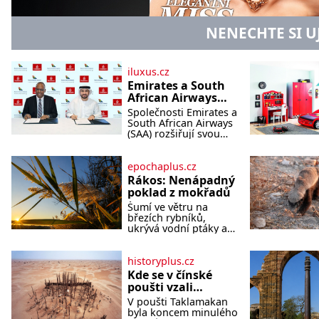
NENECHTE SI U
iluxus.cz
Emirates a South
African Airways
rozšiřují
Společnosti Emirates a
partnerství.
South African Airways
Cestujícím nově
(SAA) rozšiřují svou
dlouholetou
zpřístupní dalších
codesharovou
devět destinací v
spolupráci. Nová
epochaplus.cz
jižní a střední
reciproční dohoda
Rákos: Nenápadný
Africe
zpřístupní cestujícím
poklad z mokřadů
devět dalších destinací
Šumí ve větru na
v jižní a střední Africe
březích rybníků,
a u
ukrývá vodní ptáky a
mnozí kolem něj
procházejí bez
povšimnutí. Přesto
historyplus.cz
právě rákos pomáhal
Kde se v čínské
stavět domy, vyrábět
poušti vzali
lodě, zapisovat první
modroocí
V poušti Taklamakan
texty a inspiroval řadu
blonďáci?
byla koncem minulého
pověstí. Tato skromná,