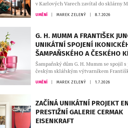
v Karlových Varech zavítal do sklárny 
hollywoodský herec, scenárista a režisé
UMĚNÍ
|
MAREK ZELENÝ
|
8.7.2026
Eisenberg. Návštěva se nesla ve zname
zájmu o české sklářské řemeslo, ale pře
kteří mu dávají tvář. Fascinovalo ho, že 
G. H. MUMM A FRANTIŠEK JUN
let předávají stejné postupy, dovednosti
UNIKÁTNÍ SPOJENÍ IKONICKÉ
generace […]
ŠAMPAŇSKÉHO A ČESKÉHO K
Šampaňský dům G. H. Mumm se spojil s
českým sklářským výtvarníkem Franti
Jungvirtem. Výsledkem této exkluzivní 
UMĚNÍ
|
MAREK ZELENÝ
|
1.7.2026
monumentální umělecký objekt The 
Edition a limitovaná sběratelská série, 
propojují staletou tradici champagne ku
ZAČÍNÁ UNIKÁTNÍ PROJEKT E
moderním českým designem. Částka z p
PRESTIŽNÍ GALERIE CERMAK
unikátního díla bude v plné výši poskyt
EISENKRAFT
prospěch Nadace Dagmar a […]