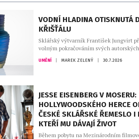
VODNÍ HLADINA OTISKNUTÁ 
KŘIŠŤÁLU
Sklářský výtvarník František Jungvirt př
volným pokračováním svých autorskýc
sběratelských kolekcí Garden Unique a r
UMĚNÍ
|
MAREK ZELENÝ
|
30.7.2026
nyní o dva sběratelské unikáty s podtit
Objekty z této edice staví na precizním
broušení, jež je dílem mistra brusiče Jiř
Jablonec nad Nisou, se nímž dlouhodob
JESSE EISENBERG V MOSERU:
spolupracuje. Nejnovější přírůstky čerpaj
fluidního […]
HOLLYWOODSKÉHO HERCE O
ČESKÉ SKLÁŘSKÉ ŘEMESLO I 
KTEŘÍ MU DÁVAJÍ ŽIVOT
Během pobytu na Mezinárodním filmové