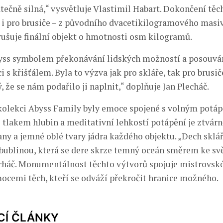
atečně silná,“ vysvětluje Vlastimil Habart. Dokončení těc
é i pro brusiče – z původního dvacetikilogramového masi
ušuje finální objekt o hmotnosti osm kilogramů.
yss symbolem překonávání lidských možností a posouván
ci s křišťálem. Byla to výzva jak pro skláře, tak pro brusič
 že se nám podařilo ji naplnit,“ doplňuje Jan Plecháč.
 kolekci Abyss Family byly emoce spojené s volným potá
 tlakem hlubin a meditativní lehkostí potápění je ztvárn
any a jemné oblé tvary jádra každého objektu. „Dech sklá
bublinou, která se dere skrze temný oceán směrem ke svě
echáč. Monumentálnost těchto výtvorů spojuje mistrovsk
cemi těch, kteří se odváží překročit hranice možného.
CÍ ČLÁNKY