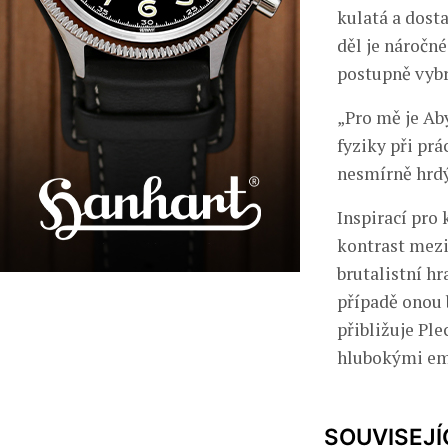
kulatá a dost
děl je náročn
postupně vybr
„Pro mě je Ab
fyziky při prá
nesmírně hrdý,
Inspirací pro
kontrast mezi
brutalistní hr
případě onou 
přibližuje Pl
hlubokými emo
SOUVISEJÍ