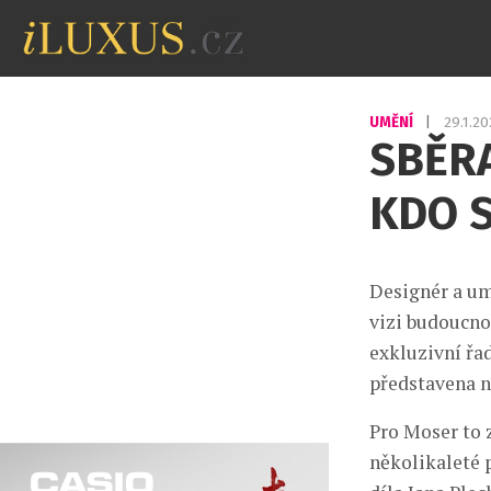
UMĚNÍ
|
29.1.2
SBĚRA
KDO 
Designér a um
vizi budoucno
exkluzivní řad
představena n
Pro Moser to
několikaleté 