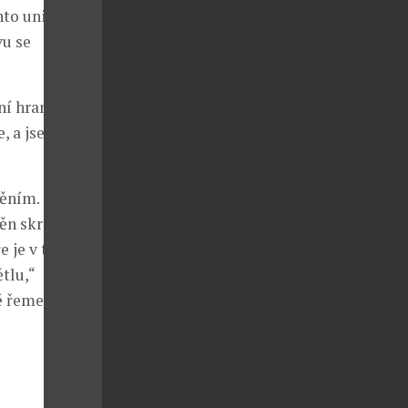
hto unikátních
vu se
í hranic
e, a jsem
pěním. Tento
ěn skrze
ře je v tomto
tlu,“
é řemeslo s