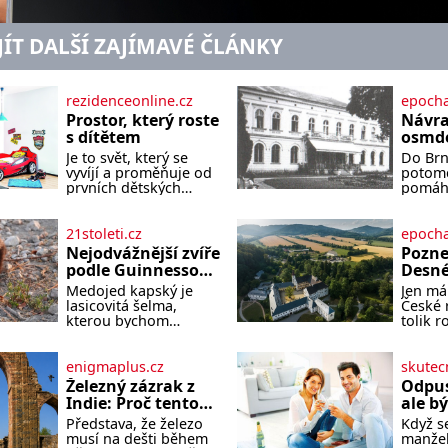
JÍT DALŠÍ ZAJÍMAVÉ ČLÁNKY
rezidenceonline.cz
epocha
Prostor, který roste
Návra
s dítětem
osmde
Je to svět, který se
Do Brna
vyvíjí a proměňuje od
potomc
prvních dětských
pomáha
krůčků až po
podobu
dospívání. Správně
jejich
navržený pokoj
dramat
21stoleti.cz
epocha
podporuje bezpečí,
druhá 
Nejodvážnější zvíře
Pozne
kreativitu, soustředění
Příběh
podle Guinnessovy
Desné
i odpočinek a reaguje
Löw-Be
knihy rekordů?
Dlouh
Medojed kapský je
Jen má
na každou etapu
Kohn a
Šelmička s pruhem
termá
lasicovitá šelma,
České 
života a specifické
stanou
na hřbetě!
kterou bychom
tolik 
potřeby dítěte. Pro
hlavní
velikostí mohli
zážitk
nejmenší je klíčová
dramat
přirovnat k českému
území 
jednoduchost,
festiva
jezevci. Je extrémně
Desné 
enigmaplus.cz
skutec
měkkost a bezpečí,
kultur
nebojácná, ostatně
Jesení
proto by pokoj
2026. 
Železný zázrak z
Odpust
bývá označována za
jediné
miminka měl působit
nejsou
Indie: Proč tento
ale b
nejodvážnější zvíře
nahléd
především klidně a
Místa, 
sloup už 1 600 let
nesmí
Představa, že železo
Když se
vůbec. V této
jedné 
útulně. Předškolní věk
pamatu
nezná rez?
musí na dešti během
manžel
souvislosti je dokonc
nejvýz
je
vypráv