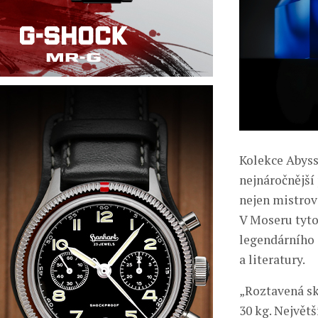
Kolekce Abyss
nejnáročnější 
nejen mistrov
V Moseru tyto
legendárního 
a literatury.
„Roztavená sk
30 kg. Největ