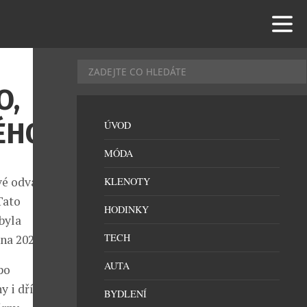
O,
ÉHO
ÚVOD
MÓDA
své odvážné
KLENOTY
Tato
HODINKY
byla
TECH
na 2025).
AUTA
po
 i dřívější
BYDLENÍ