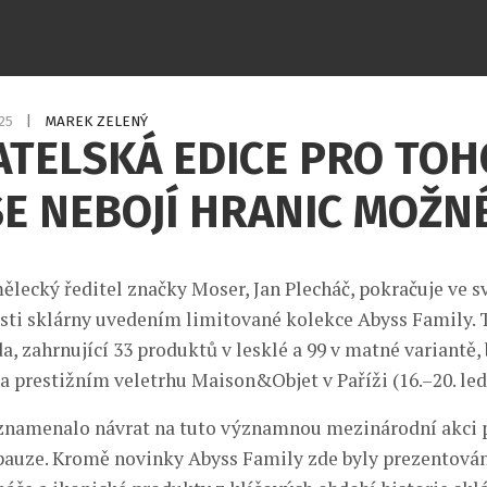
025
|
MAREK ZELENÝ
TELSKÁ EDICE PRO TOH
SE NEBOJÍ HRANIC MOŽN
ělecký ředitel značky Moser, Jan Plecháč, pokračuje ve 
sti sklárny uvedením limitované kolekce Abyss Family. 
a, zahrnující 33 produktů v lesklé a 99 v matné variantě, 
a prestižním veletrhu Maison&Objet v Paříži (16.–20. led
 znamenalo návrat na tuto významnou mezinárodní akci 
pauze. Kromě novinky Abyss Family zde byly prezentovány