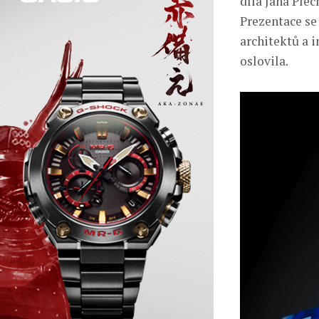
díla Jana Plec
Prezentace se
architektů a 
oslovila.