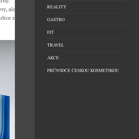
rny.
REALITY
y, ale také u
edice značně
GASTRO
FIT
TRAVEL
AKCE
PRŮVODCE ČESKOU KOSMETIKOU