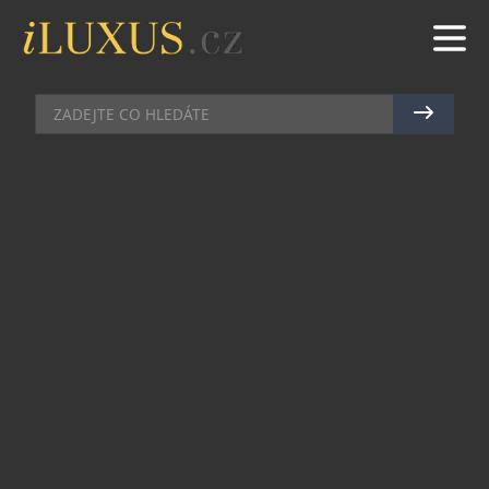
DEGUSTACE
|
5.2.2025
|
MAREK ZELENÝ
THE BLEND PREMIUM:
VÝJIMEČNÝ DEGUSTAČNÍ
ZÁŽITEK PRO MILOVNÍKY
WHISKY
The Blend Premium je exkluzivní edukačně-
degustační program pro ty, kteří chtějí prohloubit
své znalosti o whisky a objevit tajemství jejího
nezaměnitelného charakteru. Tento nový
koncept, navazující na úspěšnou sérii workshopů
The Blend, přináší ještě více elegance a
unikátních kombinací chutí.