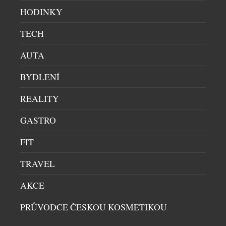
inspirovalo a jak složité bylo přetavit […]
HODINKY
TECH
AUTA
BYDLENÍ
REALITY
GASTRO
NORSKÝ TALENT V PRAZE: DO METROPOLE
FIT
PŘICHÁZÍ QUINN ODIN ELIASSEN PIERSON
DEGUSTACE
|
29.4.2025
TRAVEL
Do Prahy přichází nový kulinární talent ze severu.
AKCE
Quinn Odin Eliassen Pierson, mladý norský kuchař
se zkušenostmi z fine dining restaurací jako je
PRŮVODCE ČESKOU KOSMETIKOU
Arakataka v Oslu, se přechodně usazuje v české
metropoli v restauraci Benjamin14 a přináší s sebou