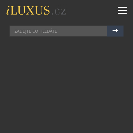
PÁNSKÉ HODINKY
|
13.2.2025
|
MAREK ZELENÝ
V KRÁLOVSKÉ MODŘI VYVEDENÉ
HODINKY LOUIS VUITTON
Hodinky Louis Vuitton Escale, které vzdávají hold
legendárním kufrům módního domu Louis
Vuitton, se nyní stávají platformou pro nejlepší
mistry smaltu „grand feu“ a gilošování, kteří na
ručně vyráběném číselníku předvádějí své tradiční
řemeslné umění.
Každý kousek z této limitované série vyniká
číselníkem zdobeným gilošováním a smaltem
technikou „grand feu“ ve dvou provedeních –