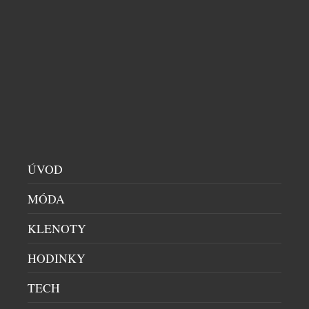
ÚVOD
MÓDA
KLENOTY
HODINKY
TECH
PRIM A BOTAS SE PO 77 LETECH POTKALY