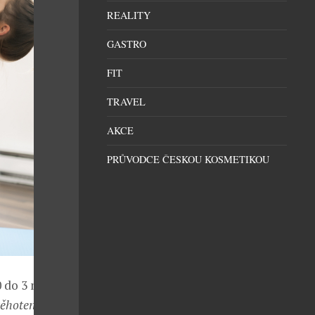
REALITY
GASTRO
FIT
TRAVEL
AKCE
PRŮVODCE ČESKOU KOSMETIKOU
 do 3 měsíců.
ěhotenství a