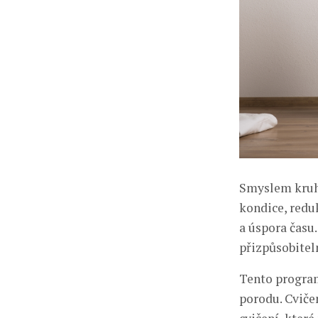
Smyslem kruho
kondice, reduk
a úspora času.
přizpůsobite
Tento program
porodu. Cviče