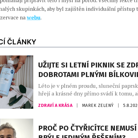
 pomáhají připravit tělo i mysl na porod. Všechny lekce t
malých skupinkách, aby byl zajištěn individuální přístup 
ezervace na
webu
.
CÍ ČLÁNKY
UŽIJTE SI LETNÍ PIKNIK SE Z
DOBROTAMI PLNÝMI BÍLKOVI
Léto je v plném proudu, sluneční paprs
hřejí a krásné dny přímo svádí k tomu,
trávili čas venku. A co k pravému létu pa
ZDRAVÍ A KRÁSA
|
MAREK ZELENÝ
|
5.8.20
dokonalý piknik a dobré a zdravé dobro
lovebrandu Wild & Coco, za kterým stoj
inovátorů a milovníků zdravého životní
PROČ PO ČTYŘICÍTCE NEMUSÍ
Atrey a Kateřina Rae. […]
BRÝLE JEDINÝM ŘEŠENÍM?