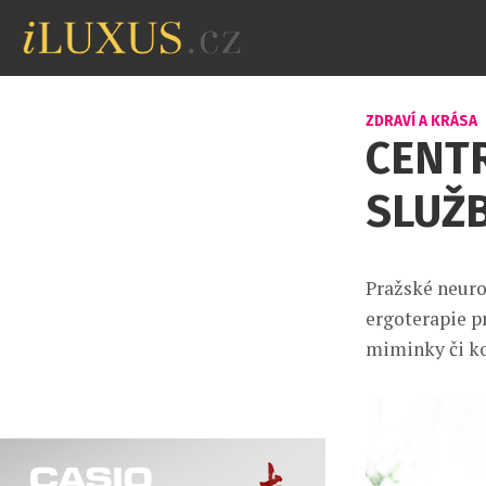
ZDRAVÍ A KRÁSA
CENT
SLUŽ
Pražské neuro
ergoterapie p
miminky či kon