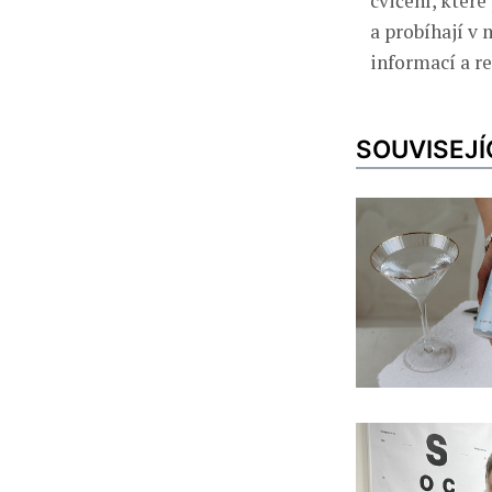
cvičení, které
a probíhají v 
informací a r
SOUVISEJÍ