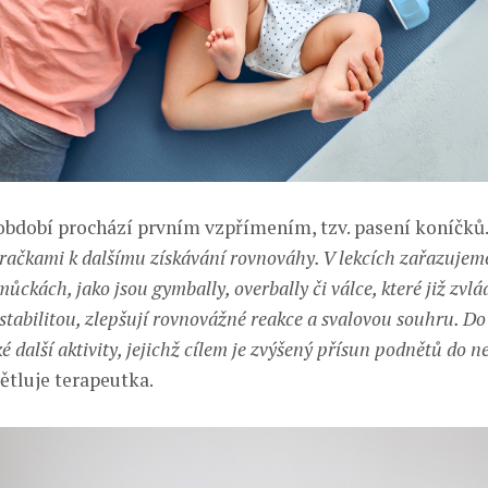
období prochází prvním vzpřímením, tzv. pasení koníčků.
hračkami k dalšímu získávání rovnováhy. V lekcích zařazujem
ckách, jako jsou gymbally, overbally či válce, které již zvl
stabilitou, zlepšují rovnovážné reakce a svalovou souhru. Do 
 další aktivity, jejichž cílem je zvýšený přísun podnětů do 
větluje terapeutka.