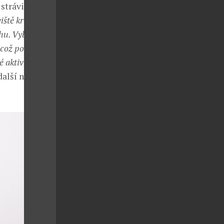
strávit čas se
iště kruhového
áhu. Vybrané
, což podporuje
 aktivity, které
 další novinku