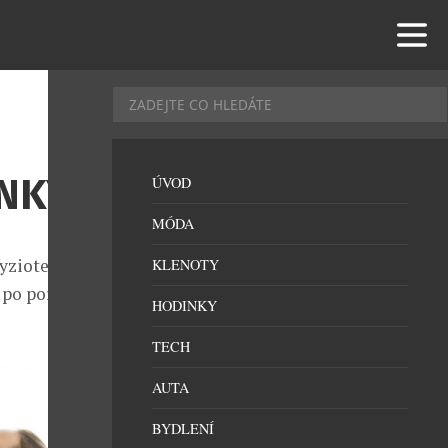
INKY
ÚVOD
MÓDA
yzioterapie a
KLENOTY
 po porodu s
HODINKY
TECH
AUTA
BYDLENÍ