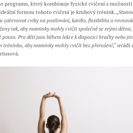
ho programu, který kombinuje fyzické cvičení s možností 
Ideální formou tohoto cvičení je kruhový trénink. „
Stanov
 zahrnovat cviky na posilování, kardio, flexibilitu a rovnov
rženy tak, aby maminky mohly cvičit společně se svými dětmi
 pouto. Pro děti jsou během lekce k dispozici hračky nebo jiné
m tréninku, aby maminky mohly cvičit bez přerušení
,“ uvádí
rtusová.