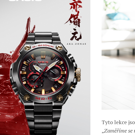
Tyto lekce js
„
Zaměříme se n