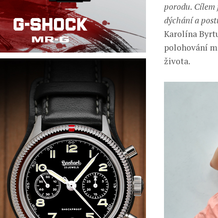
porodu. Cílem 
dýchání a post
Karolína Byrt
polohování mi
života.