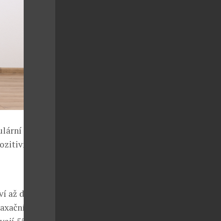
ulární
ozitivní vzor
ví až do
laxační