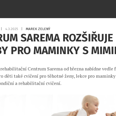
|
4.3.2025
|
MAREK ZELENÝ
RUM SAREMA ROZŠIŘUJE
BY PRO MAMINKY S MIM
rehabilitační Centrum Sarema od března nabídne vedle f
ro děti také cvičení pro těhotné ženy, lekce pro maminky
diční a rehabilitační cvičení.