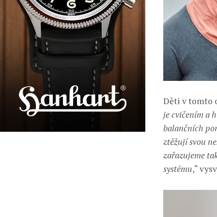
Děti v tomto 
je cvičením a 
balančních pomů
ztěžují svou ne
zařazujeme také
systému
,“ vys