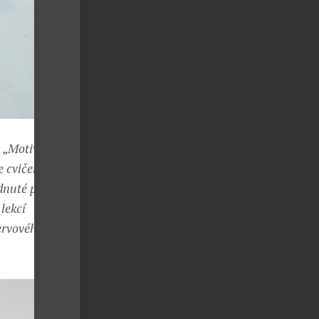
 „
Motivujeme
e cvičení na
ádnuté polohy
lekcí
nervového