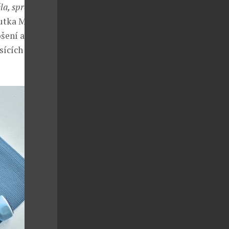
la, správné
utka Mgr.
šení a
cích jejich