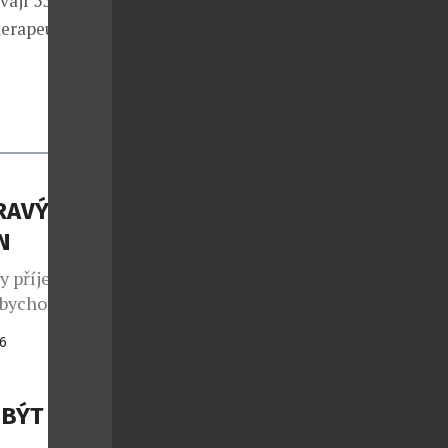
rvají 55 minut
terapeuta. Více
DRAVÝMI
N
ky příjemně
 abychom
tří víc než
26
ty od českého
í pár
ho stylu,
 BÝT