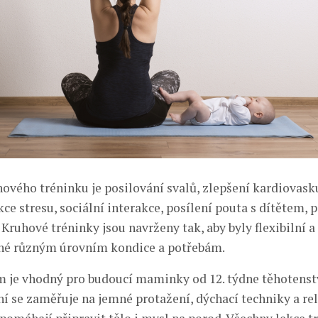
vého tréninku je posilování svalů, zlepšení kardiovask
ce stresu, sociální interakce, posílení pouta s dítětem, p
 Kruhové tréninky jsou navrženy tak, aby byly flexibilní a
lné různým úrovním kondice a potřebám.
 je vhodný pro budoucí maminky od 12. týdne těhotenst
ní se zaměřuje na jemné protažení, dýchací techniky a re