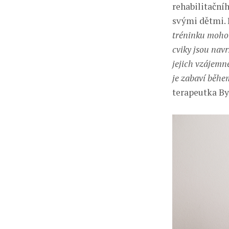
rehabilitační
svými dětmi. 
tréninku mohou
cviky jsou nav
jejich vzájemné
je zabaví běhe
terapeutka By