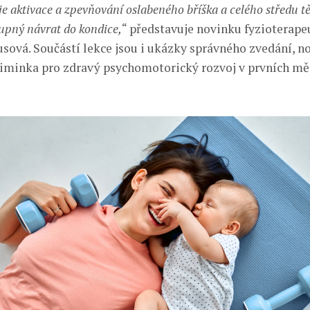
je aktivace a zpevňování oslabeného bříška a celého středu tě
upný návrat do kondice,
“ představuje novinku fyzioterape
usová. Součástí lekce jsou i ukázky správného zvedání, no
minka pro zdravý psychomotorický rozvoj v prvních měsí