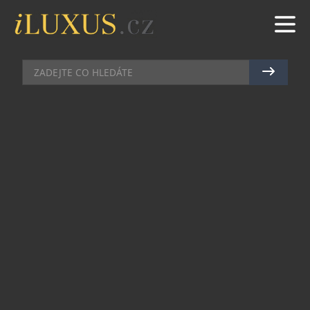
TECH
|
2.6.2025
|
MAREK ZELENÝ
PROLAB ENGINEERING
PŘEDSTAVIL NA
BEZPEČNOSTNÍM VELETRHU
IDET HASIČSKÉHO ROBOTA
HECTHOR, KTERÝ POMÁHÁ NA
UKRAJINĚ
Mezinárodní veletrh obranné a bezpečnostní
techniky IDET je minulostí. Představilo se na něm
více než 650 vystavujících firem ze 35 zemí a za tři
dny si expozice prohlédlo přes 35 tisíc