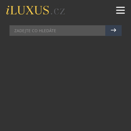
AKCE
|
26.6.2025
|
MAREK ZELENÝ
KRÁL VÍN SLAVÍ 20 LET
Zní to až neuvěřitelně, ale soutěž KRÁL VÍN České
republiky letos slaví své dvacáté narozeniny.
Tento významný milník je připomínkou dvou
dekád, během kterých se Král vín stal největší
soutěží vín u nás, a zároveň místem, kde se každý
rok potkávají nejlepší čeští a moravští vinaři s
milovníky kvalitního vína.