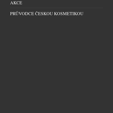
AKCE
VODNÍ HLADINA OTISKNUTÁ DO KŘIŠŤÁLU
PRŮVODCE ČESKOU KOSMETIKOU
UMĚNÍ
|
30.7.2026
Sklářský výtvarník František Jungvirt přichází s
volným pokračováním svých autorských
sběratelských kolekcí Garden Unique a rozšiřuje ji
nyní o dva sběratelské unikáty s podtitulem
Aquatic. Objekty z této edice staví na precizním
ručním broušení, jež je dílem mistra brusiče Jiřího
Štencla z Jablonec nad Nisou, se nímž dlouhodobě
spolupracuje. Nejnovější přírůstky čerpají inspiraci
z fluidního […]