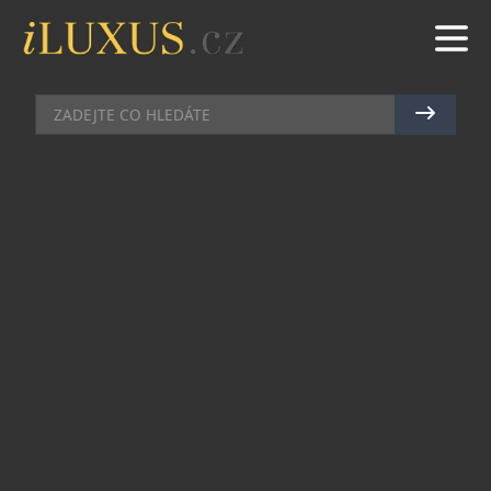
KLENOTY
|
18.9.2025
|
MAREK ZELENÝ
BARVY PODZIMU VE ŠPERCÍCH
LOEE
Podzim je obdobím, kdy příroda maluje své
nejkrásnější tóny – zlatavé, cihlově červené,
hořčicově žluté, borovicově zelené. A my se
chceme obklopovat teplými barvami, které
podtrhují emoce, eleganci i přirozenou krásu.
Ladíme do nich své outfity a k nim šperky. Kolekce
Gaia od české šperkařské značky LOEE skvěle
reflektuje hřejivé barvy podzimu pestrými
drahokamy, které připomínají podzimní listí.