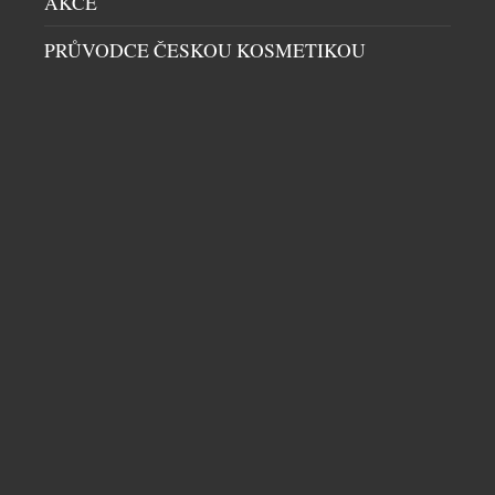
AKCE
PRŮVODCE ČESKOU KOSMETIKOU
JEDINEČNÉ MISTROVSKÉ DÍLO VYSOKÉHO
ŠPERKAŘSTVÍ VZDÁVAJÍCÍ HOLD IKONICKÉMU