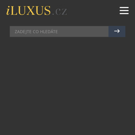
TECH
|
6.10.2025
|
MAREK ZELENÝ
MONTBLANC DIGITAL PAPER:
KRÁSA RUČNÍHO PSANÍ V
DIGITÁLNÍM SVĚTĚ
Montblanc s uvedením Digital Paper zdůrazňuje
fyzický prožitek tradičního psaní rukou a přenáší
jej do prostředí moderních technologií. V době,
kdy je nezbytné mít poznámky a myšlenky
okamžitě dostupné a snadno sdílené, přináší tato
novinka řešení, které zachovává autentičnost
ručního vyjádření a zároveň odpovídá rytmu
dnešní doby. Vyvinut a testován v hamburském