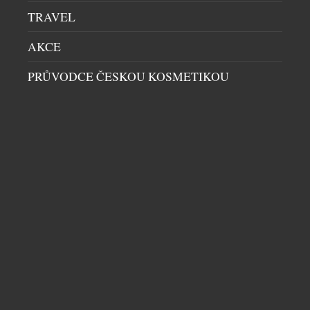
[…]
TRAVEL
AKCE
PRŮVODCE ČESKOU KOSMETIKOU
BRITSKÝ NOTHING ODHALIL PHONE (4B)
MOBILY
|
7.7.2026
Londýnská technologická společnost Nothing dnes
představila Phone (4b), první telefon řady (b), který
se stává novou vstupní branou do produktového
ekosystému Nothing. Phone (4b) navazuje na úspěch
řady Phone (4a) a kombinuje charakteristický design
Nothing s vysokým výkonem pro každodenní
používání, chytrým softwarem a dlouhodobou
DALŠÍ ČLÁNKY Z RUBRIKY ›
spolehlivostí. Ve výbavě nechybí ikonické rozhraní
Glyph Interface, špičkový výkon procesoru […]