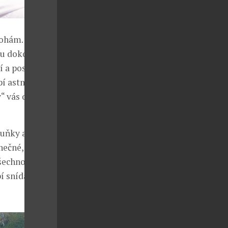
ohám. I
ou dokonce
 a posilují
rpí astmatem
y“ vás opravdu
buňky a vyživí
inečné, domácí
všechno se
í snídani