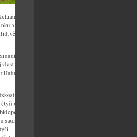
ožehnáním:
inku a
lid, včetně
rozmanitost
 vlastní
er Hahn
ízkosti
 čtyři osoby
obklopen
ou saunou a
tyři