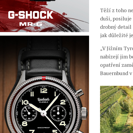
Těží z toho ne
duši, posiluj
drobný detail 
jak důležité j
„V Jižním Tyro
nabízejí jim 
opatření zamě
Bauernbund v 