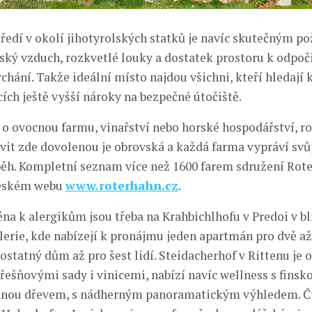
tředí v okolí jihotyrolských statků je navíc skutečným p
ský vzduch, rozkvetlé louky a dostatek prostoru k odpoč
ání. Takže ideální místo najdou všichni, kteří hledají k
ích ještě vyšší nároky na bezpečné útočiště.
á o ovocnou farmu, vinařství nebo horské hospodářství, 
vit zde dovolenou je obrovská a každá farma vypráví svůj
běh. Kompletní seznam více než 1600 farem sdružení Rot
českém webu
www.roterhahn.cz
.
éna k alergikům jsou třeba na Krahbichlhofu v Predoi v bl
lerie, kde nabízejí k pronájmu jeden apartmán pro dvě až
ostatný dům až pro šest lidí. Steidacherhof v Rittenu je 
třešňovými sady i vinicemi, nabízí navíc wellness s finsk
anou dřevem, s nádherným panoramatickým výhledem. Č