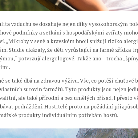
lita vzduchu se dosahuje nejen díky vysokohorským pol
chové podmínky a setkání s hospodářskými zvířaty moh
í. „Mikroby v seně a kravském hnoji snižují riziko alergií
ém. Studie ukázaly, že děti vyrůstající na farmě zřídka t
ýmou,“ potvrzují alergologové. Takže ano – trocha „špín
šími.
ě se také dbá na zdravou výživu. Vše, co potěší chuťové 
z vlastních surovin farmářů. Tyto produkty jsou nejen jed
alitní, ale také přírodní a bez umělých přísad. I přesto 
ávat podráždění. Hostitelé proto na požádání přizpůsob
rmářské produkty individuálním potřebám hostů.