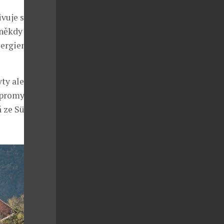
ivuje srdce i
někdy stačí
ergiemi, ví,
yty alergiků a
í promyšlená
 ze Südtiroler