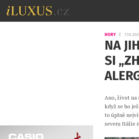
HORY
|
7.10.20
NA JI
SI „Z
ALERG
Ano, život na 
když se ho ješ
to úplně nejv
severu Itálie 