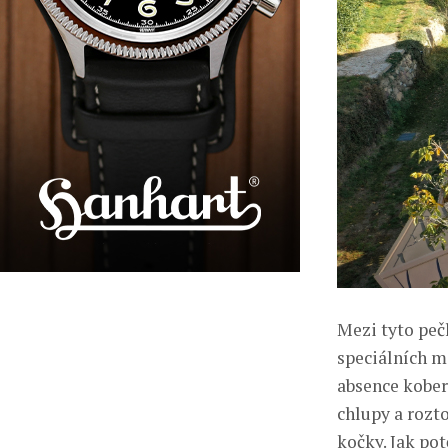
Mezi tyto peč
speciálních m
absence kober
chlupy a rozt
kočky. Jak pot