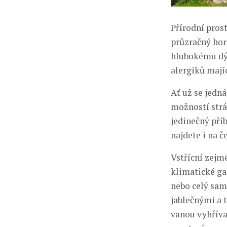
Přírodní pros
průzračný hor
hlubokému dých
alergiků majíc
Ať už se jedn
možností strá
jedinečný pří
najdete i na 
Vstřícní zejm
klimatické ga
nebo celý sam
jablečnými a 
vanou vyhřív