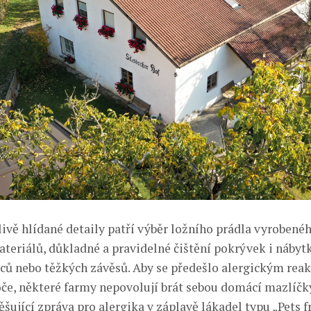
livě hlídané detaily patří výběr ložního prádla vyrobené
ateriálů, důkladné a pravidelné čištění pokrývek i nábyt
ců nebo těžkých závěsů. Aby se předešlo alergickým reak
oče, některé farmy nepovolují brát sebou domácí mazlíčky
ěšující zpráva pro alergika v záplavě lákadel typu „Pets f