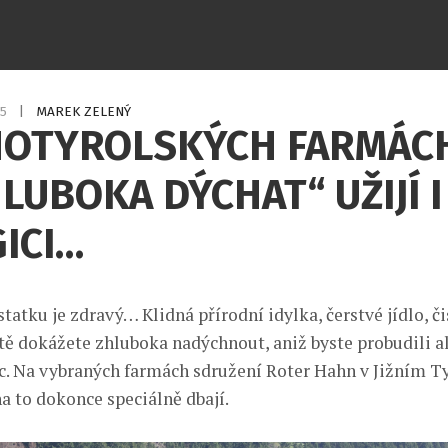
25
|
MAREK ZELENÝ
HOTYROLSKÝCH FARMÁCH
HLUBOKA DÝCHAT“ UŽIJÍ I
ICI…
statku je zdravý… Klidná přírodní idylka, čerstvé jídlo, č
tě dokážete zhluboka nadýchnout, aniž byste probudili al
íc. Na vybraných farmách sdružení Roter Hahn v Jižním T
na to dokonce speciálně dbají.