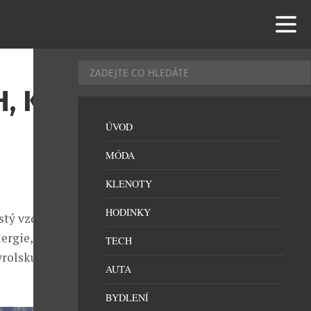
, KDE
ÚVOD
MÓDA
KLENOTY
HODINKY
istý vzduch. A
ergie, pak je
TECH
yrolsku na
AUTA
BYDLENÍ