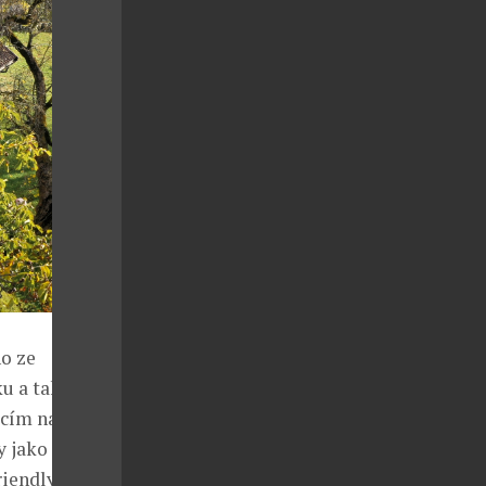
ho ze
ku a také
cím na zvířecí
 jako psy a
riendly!“