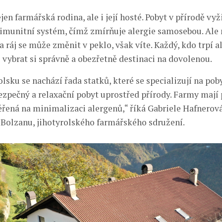
jen farmářská rodina, ale i její hosté. Pobyt v přírodě vyž
e imunitní systém, čímž zmírňuje alergie samosebou. Ale 
a ráj se může změnit v peklo, však víte. Každý, kdo trpí al
e vybrat si správně a obezřetně destinaci na dovolenou.
lsku se nachází řada statků, které se specializují na pob
bezpečný a relaxační pobyt uprostřed přírody. Farmy maj
řená na minimalizaci alergenů,“ říká Gabriele Hafnerová
Bolzanu, jihotyrolského farmářského sdružení.