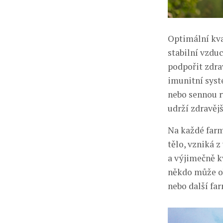
Optimální kva
stabilní vzdu
podpořit zdrav
imunitní syst
nebo sennou r
udrží zdravěj
Na každé farm
tělo, vzniká 
a výjimečně kv
někdo může ob
nebo další fa