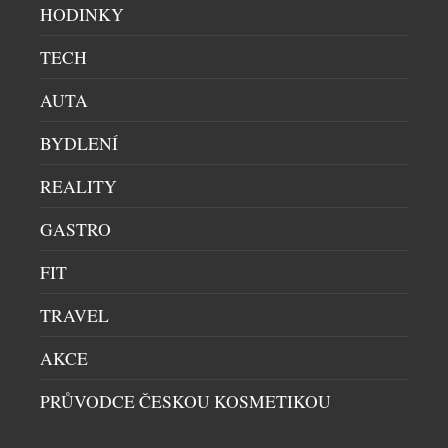
HODINKY
Den matek je krásnou příležitostí připomenout si,
že nejcennější dárky často nemají podobu věcí.
TECH
Mnohem víc zůstávají chvíle, kdy se na chvíli
zastavíme, odložíme každodenní povinnosti a
AUTA
dopřejeme si čas jen spolu. Právě společné zážitky,
sdílený rozhovor, slavnostní oběd, odpolední čaj
BYDLENÍ
nebo chvíle klidu ve spa dokážou vytvořit
REALITY
vzpomínky, které vydrží déle než jakýkoliv hmotný
[…]
GASTRO
FIT
TRAVEL
AKCE
PRŮVODCE ČESKOU KOSMETIKOU