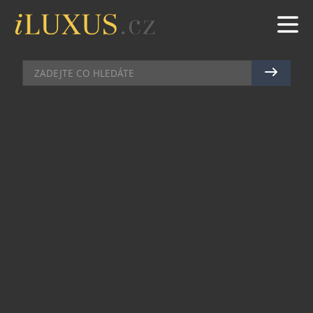
HOTELY
|
14.11.2025
|
MAREK ZELENÝ
ZÁJEM O FIREMNÍ VÁNOČNÍ
VEČÍRKY V ČESKU ROSTE.
BODUJÍ NETRADIČNÍ LOKACE
Po roce stráveném v kancelářích a zasedačkách
hledají lidé během firemních večírků prostor k
nadechnutí. Možnost na chvíli vystoupit z
uzavřených stěn a hektických meetingů a
ocitnout se v oáze klidu a zeleně. I proto v Česku
roste zájem o vánoční firemní akce v netradičních
lokalitách. V některých z nich meziročně až o
třetinu.