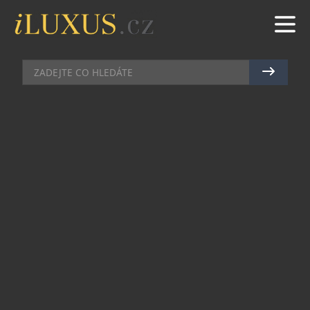
MÓDNÍ DOPLŇKY
|
21.11.2025
|
MAREK ZELENÝ
BIRKIN JANE BIRKIN MÍŘÍ DO
DRAŽBY – A JEJÍ HODNOTA JE
HLUBŠÍ NEŽ TA FINANČNÍ
Když se na aukci objeví Hermès Birkin, ceny běžně
stoupají do statisíců dolarů. Ale když jde o
kabelku, kterou desítky let nosila sama Jane
Birkin, přidává se k finanční hodnotě ještě jedna –
emocionální, kulturní a historická. Její ikonická
Birkin 35 z černé Box calf kůže se zlatým
kováním, odhadovaná na 115 000 až 140 000
dolarů, půjde 15. prosince do dražby v pařížském