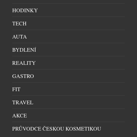
projektu, který organizuje Nadační fond Albert, se
účastní 41 dětských domovů a neziskových
HODINKY
organizací. Ve 32 obchodech Albert napříč […]
TECH
AUTA
BYDLENÍ
REALITY
GASTRO
FIT
TRAVEL
G-SHOCK X CHARLES DARWIN FOUNDATION:
KDYŽ ČAS BOJUJE ZA GALAPÁGY
AKCE
NADACE A POMOC
|
10.12.2025
PRŮVODCE ČESKOU KOSMETIKOU
G-Shock opět mění pravidla hry – tentokrát však
nejde jen o odolnost, ale o ochranu jedné z