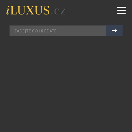
NADACE A POMOC
|
1.12.2025
|
MAREK ZELENÝ
CENTRUM PARAPLE UKAZUJE, ŽE
POMOC MÁ KONKRÉTNÍ CENU —
I DOPAD
Každý rok musí Centrum Paraple získat více než
polovinu svého 93,5milionového rozpočtu od
dárců. A nejde o abstraktní čísla – jde o finance,
které přímo ovlivňují kvalitu života lidí po
poranění míchy. O tom, zda dokážou usednout ke
svátečnímu stolu, sami se obléct nebo si
vychutnat zdánlivě obyčejné chvíle, které většina
z nás považuje za samozřejmost.