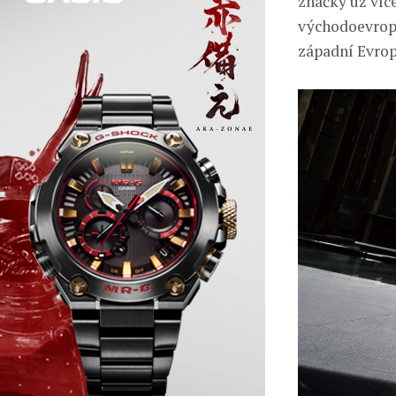
značky už více
východoevrops
západní Evropě