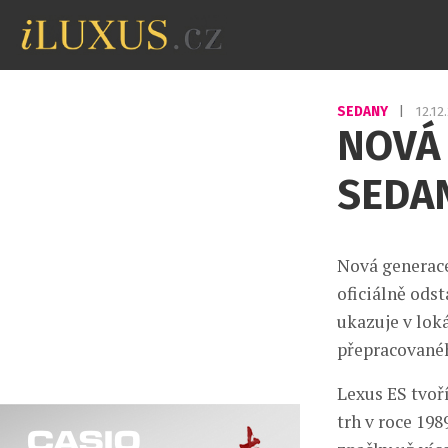
SEDANY
|
12.12
NOVÁ
SEDAN
Nová generace
oficiálně ods
ukazuje v lok
přepracovaného
Lexus ES tvoř
trh v roce 19