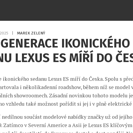
.2025
|
MAREK ZELENÝ
 GENERACE IKONICKÉHO
U LEXUS ES MÍŘÍ DO ČE
 ikonického sedanu Lexus ES míří do Česka. Spolu s př
tartovala i několikadenní roadshow, během níž se model 
álních showroomech. Zásadní novinkou tohoto modelu j
 vzhledu také možnost pořídit si jej i v plně elektrické 
í nedílnou součást modelové nabídky značky už od jejího
89. Zatímco v Severní Americe a Asii je Lexus ES klíčov