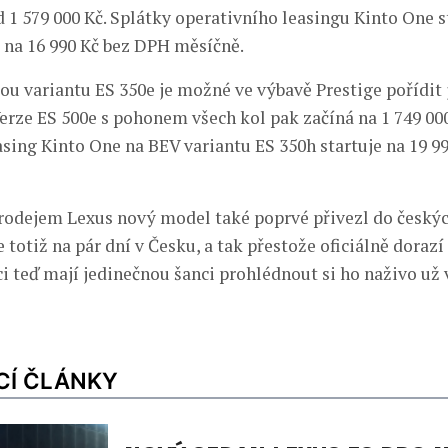
d 1 579 000 Kč. Splátky operativního leasingu Kinto One s
i na 16 990 Kč bez DPH měsíčně.
ou variantu ES 350e je možné ve výbavě Prestige pořídit 
Verze ES 500e s pohonem všech kol pak začíná na 1 749 000
asing Kinto One na BEV variantu ES 350h startuje na 19 9
rodejem Lexus nový model také poprvé přivezl do český
totiž na pár dní v Česku, a tak přestože oficiálně dorazí 
i teď mají jedinečnou šanci prohlédnout si ho naživo už 
CÍ ČLÁNKY