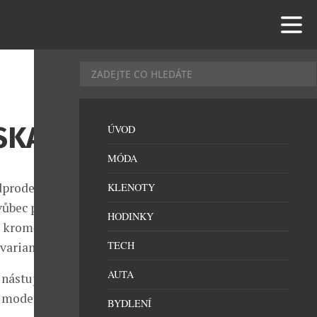
SKA
ÚVOD
MÓDA
edprodejem
KLENOTY
vůbec poprvé
HODINKY
e kromě
TECH
variantě.
AUTA
 nástupu na
ým modelem
BYDLENÍ