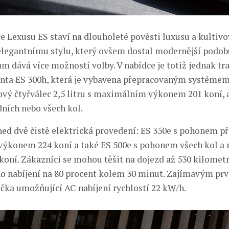
 Lexusu ES staví na dlouholeté pověsti luxusu a kultivov
legantnímu stylu, který ovšem dostal modernější podob
m dává více možností volby. V nabídce je totiž jednak tr
anta ES 300h, která je vybavena přepracovaným systémem
ový čtyřválec 2,5 litru s maximálním výkonem 201 koní, a
ích nebo všech kol.
hned dvě čistě elektrická provedení: ES 350e s pohonem př
ýkonem 224 koní a také ES 500e s pohonem všech kol 
oní. Zákazníci se mohou těšit na dojezd až 530 kilometr
o nabíjení na 80 procent kolem 30 minut. Zajímavým pr
ečka umožňující AC nabíjení rychlostí 22 kW/h.