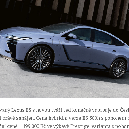
aný Lexus ES s novou tváří teď konečně vstupuje do Čes
l právě zahájen. Cena hybridní verze ES 300h s pohonem 
ční ceně 1 499 000 Kč ve výbavě Prestige, varianta s poh