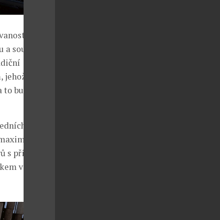
anosti, je
u a současně
adiční
, jehož
 to buď s
edních kol a
a maximálním
ů s přibližnou
vkem vozu je