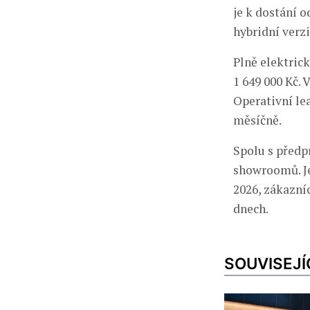
je k dostání o
hybridní verz
Plně elektrick
1 649 000 Kč. 
Operativní le
měsíčně.
Spolu s předp
showroomů. Je 
2026, zákazníc
dnech.
SOUVISEJÍ