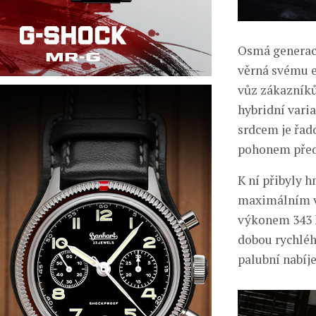
Osmá generace
věrná svému e
vůz zákazníků
hybridní vari
srdcem je řad
pohonem předn
K ní přibyly 
maximálním v
výkonem 343 k
dobou rychléh
palubní nabíj