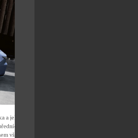
ka a jeho
předních kol
onem všech kol