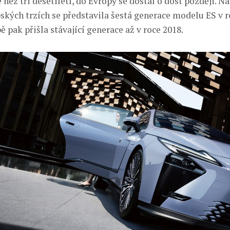
 než tři desetiletí, do Evropy se dostal o dost později. Na
kých trzích se představila šestá generace modelu ES v r
 pak přišla stávající generace až v roce 2018.