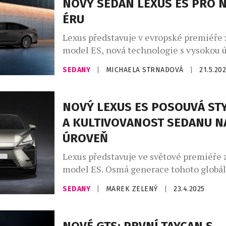
NOVÝ SEDAN LEXUS ES PRO 
ÉRU
Lexus představuje v evropské premiéře 
model ES, nová technologie s vysokou 
pohodlí a bezpečností. Osmá generace 
SEDANY
|
MICHAELA STRNADOVÁ
|
21.5.20
globálního sedanu prémiové třídy přijde
počátkem příštího roku. ES je sice seda
stylu, ale zároveň má charakter, styl a 
NOVÝ LEXUS ES POSOUVÁ ST
které jsou atraktivní pro soukromé i fi
A KULTIVOVANOST SEDANU N
zákazníky. Klíčovou součástí strategie [
ÚROVEŇ
Lexus představuje ve světové premiéře 
model ES. Osmá generace tohoto globá
prémiové třídy bude na trh oficiálně uv
SEDANY
|
MAREK ZELENÝ
|
23.4.2025
druhé polovině letošního roku. Vývoj vo
koncepce „Experience Elegant & Electr
představující nové technologie a vysok