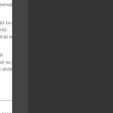
tartují pro
již za akčních
 Kč.
90 Kč bez DPH
ch
až na jaře
v těchto