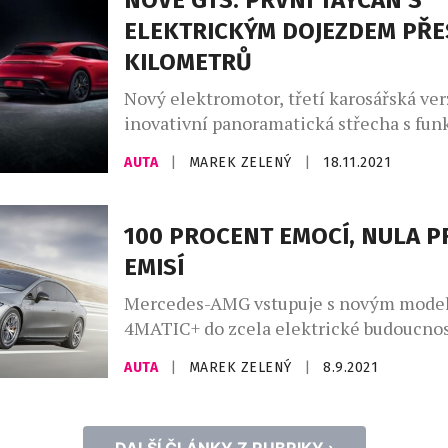
NOVÉ GTS: PRVNÍ TAYCAN S
pohodlí, konektivity a bezpečnosti. Tra
ELEKTRICKÝM DOJEZDEM PŘE
modelu ES v podobě jízdních kvalit, poh
KILOMETRŮ
Nový elektromotor, třetí karosářská ver
inovativní panoramatická střecha s fun
Control. Porsche Taycan představuje sv
AUTA
|
MAREK ZELENÝ
|
18.11.2021
LA Auto Show. GTS = Gran Turismo Spor
1963, kdy se poprvé představilo Porsch
GTS, mají tato tři písmena pro fanoušk
100 PROCENT EMOCÍ, NULA 
zvláštní význam. A nyní se označením
EMISÍ
pochlubit i plně […]
Mercedes-AMG vstupuje s novým mode
4MATIC+ do zcela elektrické budoucnos
své filozofie Driving Performance. První
AUTA
|
MAREK ZELENÝ
|
8.9.2021
vyráběný model AMG s elektrickým p
napájeným z akumulátorů je zkonstruo
základě platformy Mercedes-EQ pro vozi