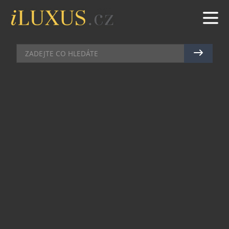
UMĚNÍ
|
27.5.2026
|
MAREK ZELENÝ
LUKÁŠ JABŮREK NECHAL VE
SPOLUPRÁCI SE ZNAČKOU
PRECIOSA LIGHTING ROZKVÉST
SKLO
Jsou objekty, které pouze doplňují interiér. A pak
ty, které v prostoru tiše změní atmosféru.
Renomovaný český designér a sklář Lukáš Jabůrek
přichází s kolekcí výjimečných broušených
solitérů i novou podobu ikonické nápojové
kolekce Dolce Vita. Vznikly jako pocta
sklářskému řemeslu a okamžikům, které mají