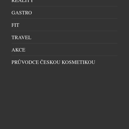
REALITY
design a udržitelný přístup k výrobě, jsou určena
GASTRO
pro prémiové současné […]
FIT
TRAVEL
AKCE
PRŮVODCE ČESKOU KOSMETIKOU
LD SEATING VYBAVILA REPREZENTATIVNÍ
ZASEDACÍ MÍSTNOST STÁTNÍ TISKÁRNY
CENIN V PRAZE
PRACOVNY
|
27.1.2026
Společnost LD Seating dodala konferenční křesla
Melody Meeting do nové zasedací místnosti Státní