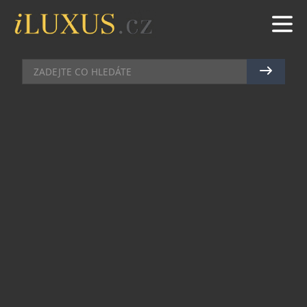
PRACOVNY
|
3.6.2026
|
MAREK ZELENÝ
SEZENÍ OD LD SEATING
VDECHLO NOVÝ ŽIVOT RECEPCI
LONDÝNSKÉHO KAMPUSU
REPUBLIC
Společnost LD Seating se podílela na proměně
vstupního prostoru kampusu Republic v
londýnské čtvrti Canary Wharf. Původně
nevyužívaný vestibul s recepcí se díky novému
uspořádání a modulárnímu sezení Nido proměnil
v příjemné místo pro setkávání, spolupráci i
odpočinek.