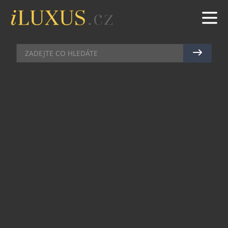
GASTRO
|
7.7.2026
|
MAREK ZELENÝ
EMIRATES ODHALUJE TAJEMSTVÍ
SVÉHO ČOKOLÁDOVÉHO
ZÁŽITKU VE VÝŠCE 12
KILOMETRŮ
U příležitosti Světového dne čokolády odhaluje
společnost Emirates tajemství vzniku své
čokoládové nabídky v rámci palubní gastronomie
– od pečlivého výběru kakaa až po finální dezerty
servírované cestujícím ve všech cestovních
třídách. Každý rok si zákazníci aerolinky
vychutnají více než 64 milionů kusů prémiové