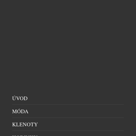
mohou při každém letu objevit nové kombinace.
Aktuálně Emirates na svých letech nabízí
čokolády francouzské značky Valrhona a
belgických výrobců Canonica a Neuhaus.
SOUVISEJÍCÍ ČLÁNKY
ÚVOD
MÓDA
KLENOTY