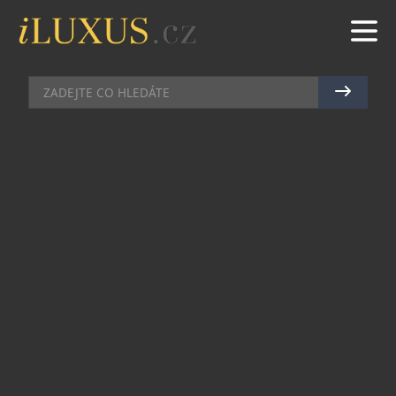
AKCE
|
21.9.2010
|
PETR CASANOVA
MILIONÁŘSKÝ VELETRH ZÍSKAL
KONKURENCI V ČÍNĚ