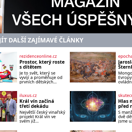
JÍT DALŠÍ ZAJÍMAVÉ ČLÁNKY
rezidenceonline.cz
epocha
Prostor, který roste
Jarosl
s dítětem
Štern
Neexis
Je to svět, který se
Mongol
šlecht
vyvíjí a proměňuje od
Evropy 
Morav
prvních dětských
ovládno
krůčků až po
naštěst
Mong
dospívání. Správně
samotn
navržený pokoj
Evropy 
iluxus.cz
skutec
podporuje bezpečí,
malé, a
Král vín začíná
Hlas 
kreativitu, soustředění
královs
třetí dekádu
před 
i odpočinek a reaguje
dokáže
Největší český vinařský
S man
na každou etapu
hordy z
projekt Král vín ve
dvě dě
života a specifické
nedoká
svém již
jsme u
potřeby dítěte. Pro
asijský
jednadvacátém
Mohla 
nejmenší je klíčová
nedoká
ročníku představil
normál
jednoduchost,
dokáže