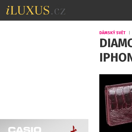
DÁMSKÝ SVĚT
|
DIAM
IPHON