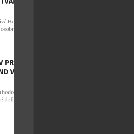
 TVÁŘÍ
ky a
ává Heidi
 osobností
ky v oblasti
ergii i na
katelky a
 z
V PRAZE –
Heidi v sobě
ND V
uhodobě patří
é definují
mbinací
teriálů a
é oslovují
ním luxusu,