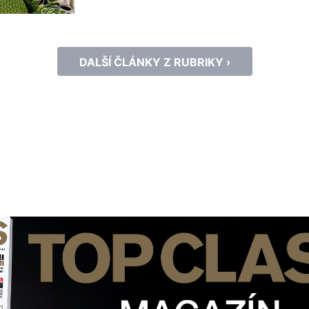
kvality a moderní ženskosti, Marc Cain
zapadá do konceptu prémiového multib
Sport, který značku nyní […]
DALŠÍ ČLÁNKY Z RUBRIKY ›