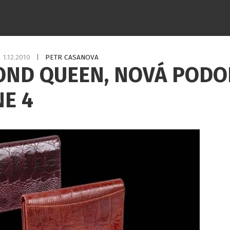
1.12.2010
|
PETR CASANOVA
OND QUEEN, NOVÁ PODO
E 4