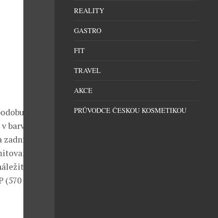
REALITY
GASTRO
FIT
TRAVEL
AKCE
PRŮVODCE ČESKOU KOSMETIKOU
podobu. Model
v barvě IF a
a zadní straně
imitovanou
náležité
 (570 000 Kč).