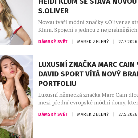
HEIDI KLUM SE STÁVÁ NOVOU
pilates, fitness, stejně jako luxusní plav
S.OLIVER
resortwear – […]
Novou tváří módní značky s.Oliver se st
Klum. Spojení s jednou z nejznámějších
módního průmyslu upevňuje pozici znač
DÁMSKÝ SVĚT
|
MAREK ZELENÝ
|
27.7.2026
dostupné ležérní módy a přináší svěží en
český trh. V osobě supermodelky, podni
ikony Heidi Klum získává s.Oliver jednu
LUXUSNÍ ZNAČKA MARC CAIN 
nejznámějších osobností světové módy. 
DAVID SPORT VÍTÁ NOVÝ BRA
snoubí globální charisma […]
PORTFOLIU
Luxusní německá značka Marc Cain dlo
mezi přední evropské módní domy, kter
současnou podobu ženské elegance. Ko
DÁMSKÝ SVĚT
|
MAREK ZELENÝ
|
27.5.2026
precizního zpracování, inovativních ma
smyslu pro detail, vytváří kolekce, kter
sebevědomé ženy po celém světě. Spoje