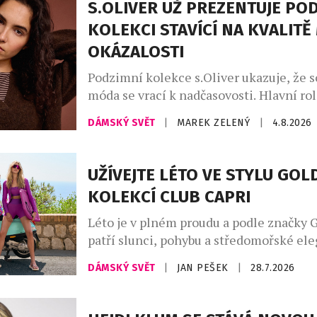
S.OLIVER UŽ PREZENTUJE PO
KOLEKCI STAVÍCÍ NA KVALITĚ
OKÁZALOSTI
Podzimní kolekce s.Oliver ukazuje, že 
móda se vrací k nadčasovosti. Hlavní rol
promyšlený kapsulový šatník, v němž d
DÁMSKÝ SVĚT
|
MAREK ZELENÝ
|
4.8.2026
hřejivé odstíny kávy – od mocha mouss
až po espresso a smetanovou. Celek do
indigo denim, jenž propojuje přírodní m
UŽÍVEJTE LÉTO VE STYLU GO
městskou elegancí. Charakter kolekce v
KOLEKCÍ CLUB CAPRI
uvolněné siluety, široké kalhoty, lehce 
Léto je v plném proudu a podle značky 
patří slunci, pohybu a středomořské ele
Kolekce Club Capri vás přenese na legen
DÁMSKÝ SVĚT
|
JAN PEŠEK
|
28.7.2026
ostrov, s jeho uvolněnou atmosférou a
luxusem, který Capri už po desetiletí s
kolekci najdete stylové modely na tenis,