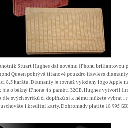
notník Stuart Hughes dal novému iPhonu briliantovou 
ond Queen pokrývá titanové pouzdro flawless diamanty 
ící 8,5 karátu. Diamanty je rovněž vyloženy logo Apple n
ak jde o běžný iPhone 4 s pamětí 32GB. Hughes vytvořil l
a dle svých svršků či doplňků si k němu můžete vybrat i 
uschováte i kreditní karty. Dohromady platíte 18 995 GBP