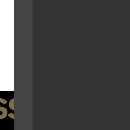
 skvěle
randu David