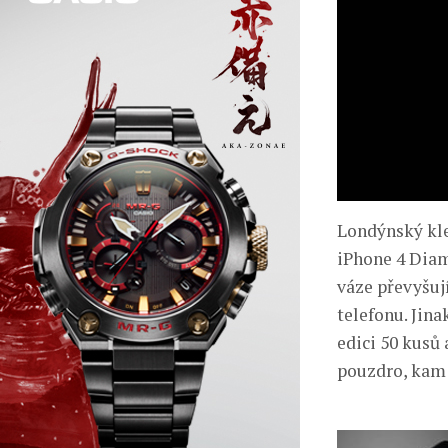
Londýnský kle
iPhone 4 Diam
váze převyšuj
telefonu. Jin
edici 50 kusů 
pouzdro, kam 