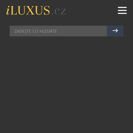
AKCE
|
2.12.2010
|
PETR CASANOVA
CASINOVÝ MAGNÁT DAL 6
MILIONŮ ZA DVA LANÝŽE