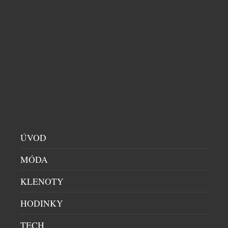
BAR FORBÍNA SE UMÍSTIL NA 38. MÍSTĚ
ŽEBŘÍČKU EUROPE’S 50 BEST BARS
BARY
|
1.7.2026
Pražský koktejlový bar Forbína, který se nachází
ÚVOD
naproti Národnímu divadlu, si připisuje významný
úspěch. Po necelých dvou letech od svého otevření
MÓDA
se objevuje v žebříčku Europe’s 50 Best Bars, a
zařazuje se tak po bok dalších nejlepších evropských
KLENOTY
barů. Během slavnostního večerního ceremoniálu,
který se konal 30. června 2026 v Amsterdamu,
HODINKY
zaznělo jméno českého baru […]
TECH