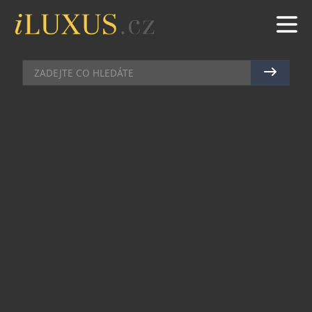
DŮM, KTERÝ VYPADÁ JAKO Z JINÉ PLANETY.
FUTURISTICKÉ SOLO HOUSES SE STALY
SÍDLEM SERIÁLOVÉHO EDENU