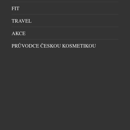
designu a téměř neomezeným možnostem
FIT
povrchových úprav […]
TRAVEL
AKCE
PRŮVODCE ČESKOU KOSMETIKOU
KŘESLO TERRA LOUNGE VZNIKALO DVA
ROKY. VÝSLEDKEM JE DOSUD NEJMĚKČÍ
SEZENÍ LD SEATING
OBÝVACÍ SEKCE
|
13.7.2026
Na první pohled zaujme křeslo Terra Lounge
elegantní siluetou a vertikálními liniemi. Za jeho
zdánlivě jednoduchým tvarem však stojí dva roky
vývoje, hledání nových konstrukčních řešení i