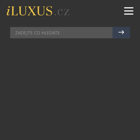
BYDLENÍ
|
12.1.2011
|
PETR CASANOVA
DUNHILL PŘIPALUJE NA STARÉ
ČASY