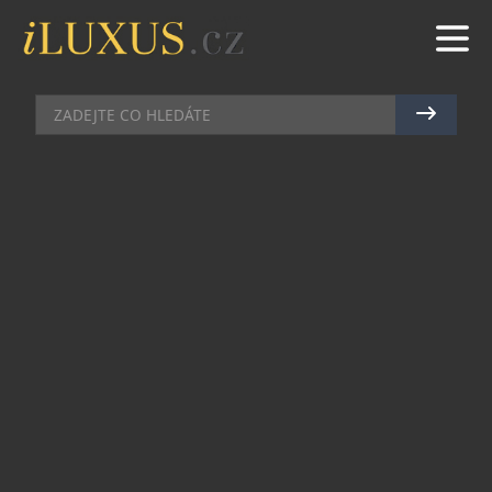
BAZÉNY
|
24.1.2011
|
PETR CASANOVA
OPRAVDU MILIARDOVÉ SÍDLO
VLADIMIRA PUTINA?