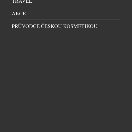
TRAVEL
AKCE
PRŮVODCE ČESKOU KOSMETIKOU
PŘIPRAVTE SVOU ZAHRADU ČI TERASU NA
NADCHÁZEJÍCÍ SEZONU
BAZÉNY
|
27.1.2023
Venku sice mrzne a zima je v plném proudu, pomalu
se však prodlužují dny a než se nadějeme, jaro bude
klepat na dveře. Těšíte se na hřejivé sluneční
paprsky, zpěv ptáků a kvetoucí stromy? Ačkoliv se
to nezdá, nyní nastává ideální čas začít s
plánováním a úpravami vaší zahrady či terasy,
abyste si přicházející jaro […]