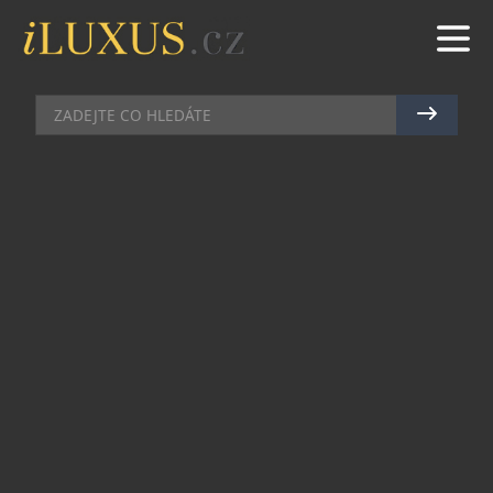
AKCE
|
2.2.2011
|
PETR CASANOVA
CARTIER USADIL ZVÍŘÁTKA DO
DIAMANTŮ