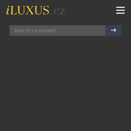
AKCE
|
24.5.2011
|
PETR PROKOPEC
CONCORSO D´ELEGANZA VILLA
D´ESTE: ÚCHVATNÁ PŘEHLÍDKA
AUTOMOBILOVÉ KRÁSY
Koluje vám v žilách namísto krve vysokooktanový
benzín? Pak zcela jistě máte na paměti několik
automobilových svátků, které se každoročně
konají. Chybět by neměla ani veleslavná
přehlídka Concorso d´Eleganza Villa d´Este, která
se o uplynulém víkendu konala v italském
městečku Cernobbio na pobřeží jezera Como.
Magazín iLuxus byl rovněž při tom!