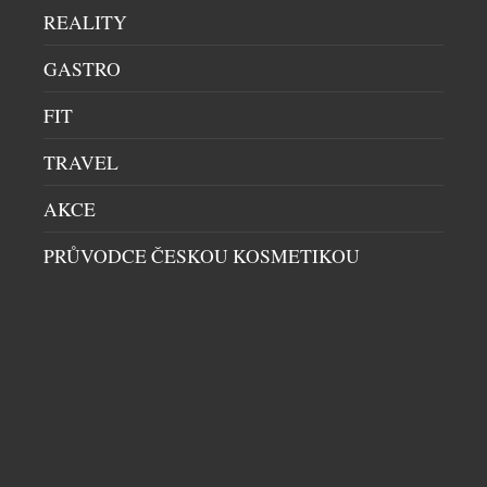
cestování do Jihoafrické republiky, zejména z
REALITY
evropských trhů. Po získání všech potřebných
regulatorních schválení budou moci zákazníci
GASTRO
Emirates […]
FIT
TRAVEL
AKCE
PRŮVODCE ČESKOU KOSMETIKOU
VODNÍ HLADINA OTISKNUTÁ DO KŘIŠŤÁLU
UMĚNÍ
|
30.7.2026
Sklářský výtvarník František Jungvirt přichází s