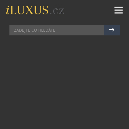
BUTIKY
|
13.6.2011
|
PETR CASANOVA
TŘI NOVÉ OBCHODY V PALÁCI
FLÓRA
Nákupní galerie Palác Flóra obohatila stávající
nabídku o tři nové obchody věhlasných značek
orientovaných na módu. Zákazníci zde mohou
nově navštívit obchod designérsky originální
značky EMPORIO ARMANI underwear, která je
synonymem nezaměnitelného komfortu. Zde se
zákazník také může inspirovat spolu se značkou
MESSAGERIE v letech sedmdesátých v proslulých
letních střediscích St. Tropez a Rimini. Nově