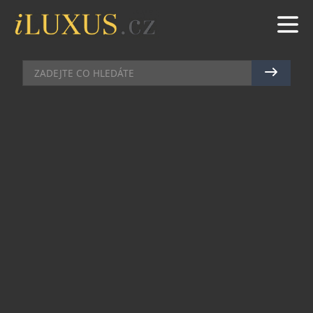
HODINKY
|
22.8.2011
|
PETR CASANOVA
PRAHA MÁ NOVOU
LIMITOVANOU EDICI HODINEK!
Švýcarská hodinářská manufaktura Girard-
Perregaux patří ke světovým luxusním značkám s
dlouhou tradicí. Byla založena v roce 1791. Za
více než 200 let své existence zaregistrovala přes
80 patentů!