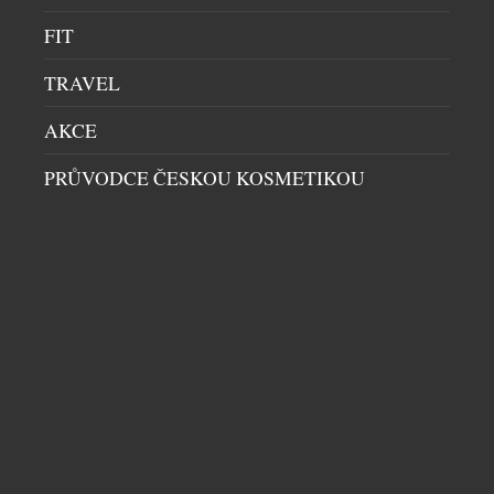
VZKŘÍŠENÁ SICURA EXKLUZIVNĚ V NABÍDCE
FIT
ATELIÉRU CHRONOSHOP
TRAVEL
HODINKY
|
30.7.2026
Na některé návraty se čeká dlouhá desetiletí. Přesně
AKCE
takový je příběh švýcarské značky Sicura, jejíž
PRŮVODCE ČESKOU KOSMETIKOU
jméno se po 47 letech znovu objevuje na číselnících
mechanických hodinek. Pro sběratele je to událost,
která přesahuje běžné uvedení nového modelu.
Sicura totiž nikdy nebyla obyčejnou hodinářskou
značkou – byla symbolem odvahy experimentovat a
hledat technická řešení, která předběhla […]