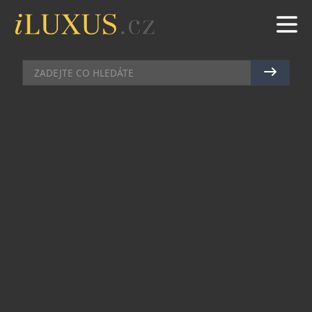
HODINKY
|
24.8.2011
|
JAN LIDMAŇSKÝ
MARTIN BROŽ: JEDNA RUČKA V
BÍLÉM
Ve svém malém ateliéru pilně pracoval přes
prázdniny i velmi nadaný český hodinář Martin
Brož. Podařilo se mu zkompletovat hned dvoje
hodinky! Exklusivní portál iLuxus, ve spolupráci
s fotografickým ateliérem Photowatches.eu, vám
přináší jejich ochutnávku – ostatně jako vždy,
když někdo z české nezávislé hodinářské scény
představí svůj nový počin.