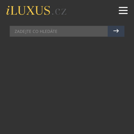
BUTIKY
|
25.8.2011
|
JAN LIDMAŇSKÝ
PIERRE KUNZ V NABÍDCE
HODINÁŘSTVÍ BENY
Hodinky velmi talentovaného a originálního
hodináře, kterým je právě Pierre Kunz, zavítaly do
Prahy. Od včerejšího odpoledne lze jejich
ukázkový displej obdivovat v hodní části
Václavského náměstí, a to přímo v klenotnictví a
hodinářství Beny, kde kromě zmíněné značky
zaujmou definitivně legendy jako Franck Muller,
Graham nebo Meccaniche Veloci.