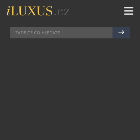
HODINKY
|
11.11.2011
|
JAN PEŠEK
EXKLUSIVNÍ MAGAZÍN TOP
CLASS NA PULTECH, ZAUJAL JEJ I
NOVÝ VYDRAŽENÝ FREAK
Vánoční číslo exklusivního magazínu Top Class,
které dnes oficiálně vyšlo ve zvýšeném nákladu,
se letmo dotklo i tématiky letošní, již čtvrté,
monacké aukce hodinek Only Watch 2011. Ta, jak
jsme již informovali, přinesla 4 563 000 euro,
které byly věnovány na pomoc podpory výzkumu
v oblasti léčby svalové dystrofie. Jedním z velmi
žádaných exemplářů byl i ocelový Freak Diavolo,