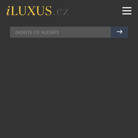
CHRONOGRAFY
|
30.4.2012
|
JAN LIDMAŇSKÝ
FESTINA NABÍZÍ SVÉ UNIKÁTNÍ
KOLO! JEHO MAJITEL BUDE
ZNÁM NA KONCI ZÁVODU TOUR
DE FRANCE
Slavná značka Festina spatřila světlo světa již
v roce 1902 ve Švýcarsku. Její jméno bylo
odvozeno z pořekadla, které kdysi hlásal římský
císař Augustus, totiž „Festina Lente“ – „spěchej
pomalu“. To už však dávno není pravdou!
Respektive od roku 1998 – kdy se značka stala
oficiální časomírou a partnerem legendárního