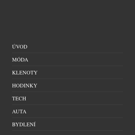
CHRONOGRAFY
|
9.7.2026
V rakouském Montafonu dnes odstartovala třídenní
veteránská rallye Silvretta Classic, o jejíž časomíru
se opět stará německá značka Union Glashütte. S
modelem Belisar Chronograph Limited Edition
Silvretta Classic 2026 se ohlíží za zlatou érou rallye
sportu v 80. letech 20. století. Chronograf,
ÚVOD
inspirovaný kultovním rallye vozem té doby,
MÓDA
zachycuje jeho nápadnou estetiku a nezaměnitelnou
přítomnost. […]
KLENOTY
HODINKY
TECH
AUTA
BYDLENÍ