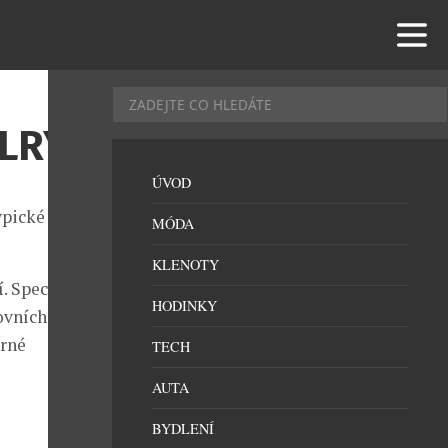
ELRY
ÚVOD
ypické prvky
MÓDA
KLENOTY
. Speciální
HODINKY
ovních
erné
TECH
AUTA
BYDLENÍ