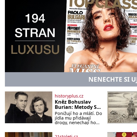
NENECHTE SI U
historyplus.cz
Kněz Bohuslav
Burian: Metody StB
byly horší než
Ponižují ho a mlátí. Do
gestapácké
jídla mu přidávají
trýznění
drogy, nenechají ho
pořádně vyspat a
smrtí vyhrožují i jeho
nejbližším. Burian
21stoleti.cz