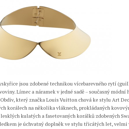
skyřice jsou zdobené technikou vícebarevného rytí (guil
voviny. Límec a náramek v jedné sadě – současný módní hi
Obdiv, který značka Louis Vuitton chová ke stylu Art Dec
ch korálech na několika vláknech, prokládaných kovovým
esklých kulatých a fasetovaných korálků zdobených Sw
ledkem je úchvatný doplněk ve stylu třicátých let, velmi