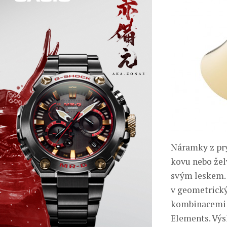
Náramky z pry
kovu nebo žel
svým leskem. 
v geometrický
kombinacemi l
Elements. Výs