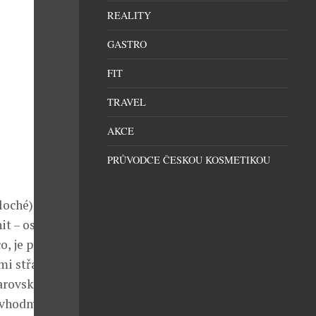
REALITY
GASTRO
FIT
TRAVEL
AKCE
PRŮVODCE ČESKOU KOSMETIKOU
loché) do
t – oslňují
o, je patrný
i střapci a
arovski
 vhodný i na