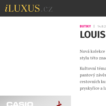
BUTIKY
|
14.8.
LOUIS
Nová kolekce 
stylu této zn
Kultovní téma
pantový závěs
cestovních ku
pryskyřice a l