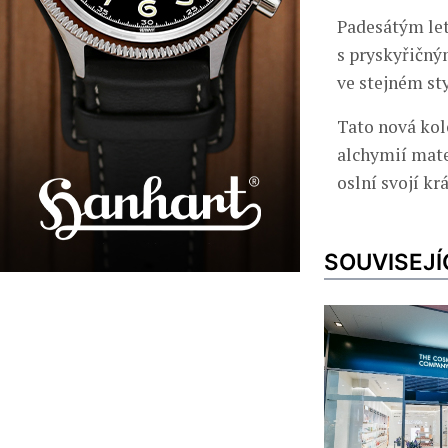
Padesátým let
s pryskyřičný
ve stejném sty
Tato nová kol
alchymií mate
oslní svojí kr
SOUVISEJÍ