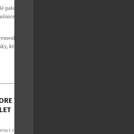
é paletě,
ušnice a brož
řemeslníků s
ky, které
ORE VE
LET
venci nově