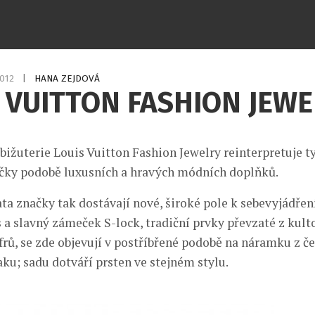
2012
|
HANA ZEJDOVÁ
 VUITTON FASHION JEW
bižuterie Louis Vuitton Fashion Jewelry reinterpretuje t
ačky podobě luxusních a hravých módních doplňků.
ta značky tak dostávají nové, široké pole k sebevyjádření
 a slavný zámeček S-lock, tradiční prvky převzaté z kult
frů, se zde objevují v postříbřené podobě na náramku z č
aku; sadu dotváří prsten ve stejném stylu.