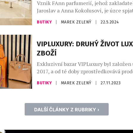
Vznik FAnn parfumerií, jehož zakladatel
Jaroslav a Anna Kokolusovi, je úzce spjat
porevolučním Československem. V roce
BUTIKY
|
MAREK ZELENÝ
|
22.5.2024
otevřeny první tři FAnn parfumerie, dvě
jedna ve slovenských Michalovcích. Síd
společnosti je od samého počátku až do 
VIPLUXURY: DRUHÝ ŽIVOT LU
Brně, na půl cesty mezi Prahou a Bratisl
ZBOŽÍ
rozpadu federace však […]
Exkluzivní bazar VIPLuxury byl založen 
2017, a od té doby zprostředkovává pro
luxusního zboží světových značek. Post
BUTIKY
|
MAREK ZELENÝ
|
27.11.2023
z jednoho obchodu stalo hned několik,
třibazary lze sledovat na instagramový
@vipfashion_bazar, @vipluxuryfashion_
@vipluxuryworldbazar. „V dnešní době j
DALŠÍ ČLÁNKY Z RUBRIKY ›
funkční aplikaci je možné najít ke staž
[…]