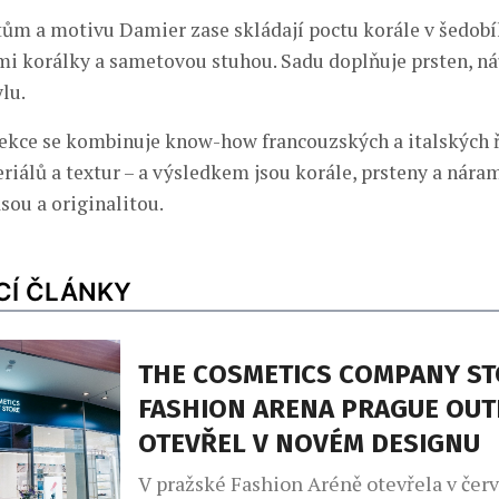
ům a motivu Damier zase skládají poctu korále v šedobíl
mi korálky a sametovou stuhou. Sadu doplňuje prsten, ná
lu.
ekce se kombinuje know-how francouzských a italských 
riálů a textur – a výsledkem jsou korále, prsteny a náram
ásou a originalitou.
CÍ ČLÁNKY
THE COSMETICS COMPANY ST
FASHION ARENA PRAGUE OUT
OTEVŘEL V NOVÉM DESIGNU
V pražské Fashion Aréně otevřela v čer