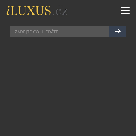
BUTIKY
|
18.10.2012
|
HANA ZEJDOVÁ
PÁNSKÁ KOLEKCE V BUTIKU LA
PERLA
Pražský butik La Perla rozšířil svůj sortiment a
vedle luxusní dámské kolekce spodního prádla,
plavek a punčochového zboží nabízí luxusní
kolekce pánského spodního prádla a plavek
značky La Perla.