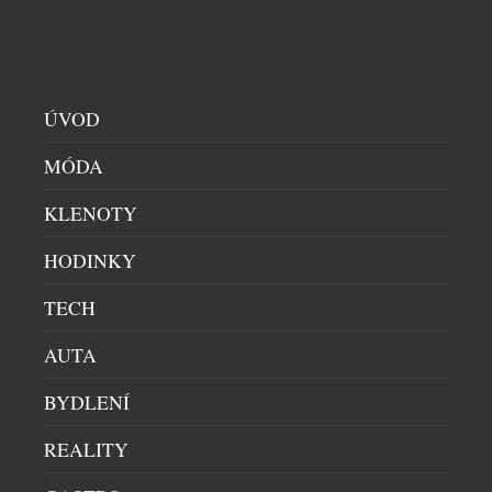
rozpadu federace však […]
ÚVOD
MÓDA
KLENOTY
HODINKY
TECH
VIPLUXURY: DRUHÝ ŽIVOT LUXUSNÍHO ZBOŽÍ
AUTA
BUTIKY
|
27.11.2023
BYDLENÍ
Exkluzivní bazar VIPLuxury byl založen už v roce
2017, a od té doby zprostředkovává prodej nákupu
REALITY
luxusního zboží světových značek. Postupem času se