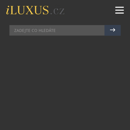
BYDLENÍ
|
15.11.2012
|
HANA ZEJDOVÁ
VZÁCNÁ NÁVŠTĚVA VE
SPOLEČNOSTI ALUKOV HZ
Na pozvání majitele Alukovu HZ, spol. s r.o. pana
Jana Zitka navštívil 9.října společnost Alukov a
město Chrudim bývalý ministr spravedlnosti USA
pan John Ashcroft. Během návštěvy výrobního
závodu byl seznámen s technologií výroby
mobilních zastřešení bazénů a teras a zároveň
byla předvedena exhibiční montáž zastřešení
vířivé vany Orlando®, na který společnost Alukov
vlastní patent v mnoha zemích celého světa.