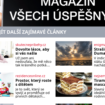
JÍT DALŠÍ ZAJÍMAVÉ ČLÁNKY
skutecnepribehy.cz
enigma
Dovolte lásce, aby
Straš
si vás našla
Dumas
písek
Už jsem ani
V indi
ze kt
nedoufala, že mě něco
státu 
zlo?
tak krásného potká.
nacház
Až v pětapadesáti jsem
které 
zažila lásku na první
temnou
pohled. Poprvé jsem
tomu p
rezidenceonline.cz
nejse
se vdávala, když mi
písek t
Prostor, který roste
Tiram
bylo dvacet. Oba jsme
má plá
s dítětem
masca
byli mladí a byl to tak
netypi
kávo
Je to svět, který se
Slavný 
říkajíc sňatek z
Nakoli
vyvíjí a proměňuje od
ideální
rozumu. Rodiče nás
prvních dětských
rodinn
dali dohromady, Toník
krůčků až po
slavnos
byl dobře zaopatřený
dospívání. Správně
jeho př
mladý muž. Manželství