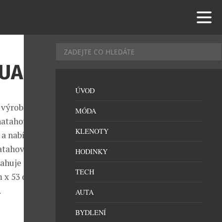
GUARD
ÚVOD
e výrobou
MÓDA
 natahovači
KLENOTY
 a nabízí
atahovačů a
HODINKY
sahuje
TECH
 x 53 cm, váží
.
AUTA
BYDLENÍ