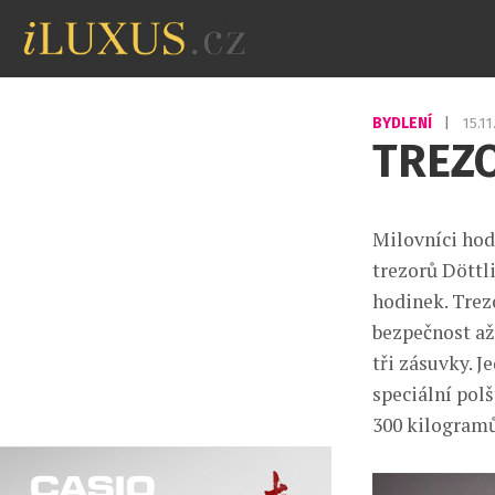
BYDLENÍ
|
15.1
TREZ
Milovníci hod
trezorů Döttli
hodinek. Trez
bezpečnost až
tři zásuvky. J
speciální pol
300 kilogramů 