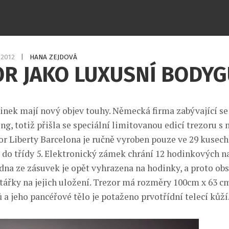
1.2012
|
HANA ZEJDOVÁ
OR JAKO LUXUSNÍ BODY
inek mají nový objev touhy. Německá firma zabývající s
ng, totiž přišla se speciální limitovanou edicí trezoru s
or Liberty Barcelona je ručně vyroben pouze ve 29 kusech
 do třídy 5. Elektronický zámek chrání 12 hodinkových n
edna ze zásuvek je opět vyhrazena na hodinky, a proto ob
štářky na jejich uložení. Trezor má rozměry 100cm x 63 cm
a jeho pancéřové tělo je potaženo prvotřídní telecí kůží