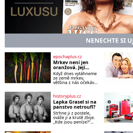
NENECHTE SI U
epochaplus.cz
Mrkev není jen
oranžová. Její
neuvěřitelný
Když dnes vytáhneme
příběh začíná
ze země mrkev,
fialovou barvou
většina z nás očekává
sytě oranžový kořen.
Jenže po většinu své
historie je mrkev
historyplus.cz
všechno možné, jen
Lapka Grasel si na
ne oranžová. Je
panstvo netroufl?
fialová, žlutá, bílá,
Strhne ji z postele,
někdy dokonce téměř
sváže ji a krutě zbije.
černá. Až díky stovkám
„Kde jsou peníze?“
let pečlivého šlechtění
naléhá Grasel na
se z ní stává zelenina,
starou švadlenku.
bez které si českou