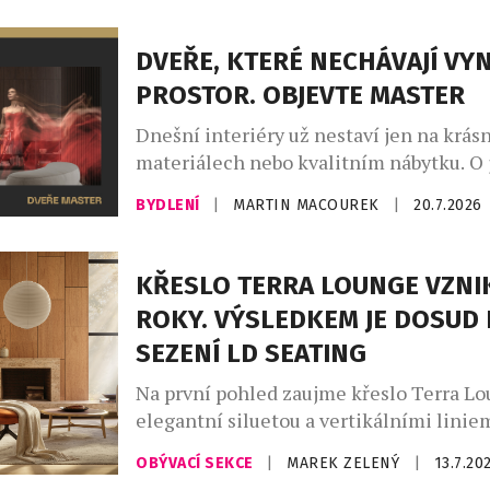
Mondaine přenáší jeden z nejznámější
orientačních bodů curyšského hlavního
DVEŘE, KTERÉ NECHÁVAJÍ VY
podoby stolního objektu, který balancu
PROSTOR. OBJEVTE MASTER
designového doplňku, sběratelského art
Dnešní interiéry už nestaví jen na krás
materiálech nebo kvalitním nábytku. O 
charakteru rozhodují především promyš
BYDLENÍ
|
MARTIN MACOUREK
|
20.7.2026
které vytvářejí harmonický celek. Práv
MASTER od českého výrobce JAP FUTUR
že i dveře mohou být výrazným archit
KŘESLO TERRA LOUNGE VZNI
prvkem. Díky provedení od podlahy až k
ROKY. VÝSLEDKEM JE DOSUD 
čistému minimalistickému designu a t
SEZENÍ LD SEATING
neomezeným možnostem povrchových ú
Na první pohled zaujme křeslo Terra L
elegantní siluetou a vertikálními liniem
zdánlivě jednoduchým tvarem však stojí
OBÝVACÍ SEKCE
|
MAREK ZELENÝ
|
13.7.20
vývoje, hledání nových konstrukčních ř