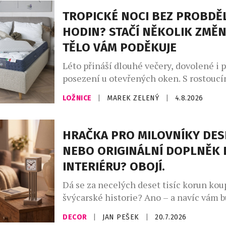
TROPICKÉ NOCI BEZ PROBDĚ
HODIN? STAČÍ NĚKOLIK ZMĚN
TĚLO VÁM PODĚKUJE
Léto přináší dlouhé večery, dovolené i 
posezení u otevřených oken. S rostoucí
ale přichází i méně vítaná stránka hork
LOŽNICE
|
MAREK ZELENÝ
|
4.8.2026
neklidné noci. Převalování v posteli, p
časté probouzení zná během vln veder t
A ráno? Místo odpočinku přichází únava
HRAČKA PRO MILOVNÍKY DES
teploty totiž ovlivňují nejen to, jak ryc
NEBO ORIGINÁLNÍ DOPLNĚK 
ale i […]
INTERIÉRU? OBOJÍ.
Dá se za necelých deset tisíc korun kou
švýcarské historie? Ano – a navíc vám 
den ukazovat čas. Novinka Zurich Meet
DECOR
|
JAN PEŠEK
|
20.7.2026
Clock – Miniature Edition od slavné zn