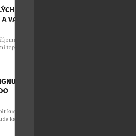
LÝCH
 A VAŠE
příjemné
mi teplotami
ých dnů –
ocení nebo
éměř každý.
. Vysoké
IGNU?
hle usínáme,
DO
pit kus
bude každý
ing Point
ačky